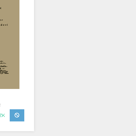
í
CZK