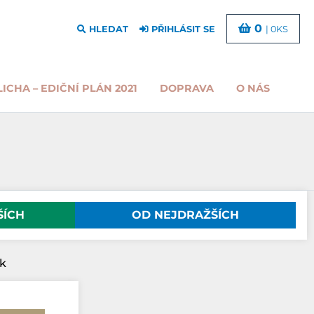
0
HLEDAT
PŘIHLÁSIT SE
| 0KS
LICHA – EDIČNÍ PLÁN 2021
DOPRAVA
O NÁS
ŠÍCH
OD NEJDRAŽŠÍCH
k