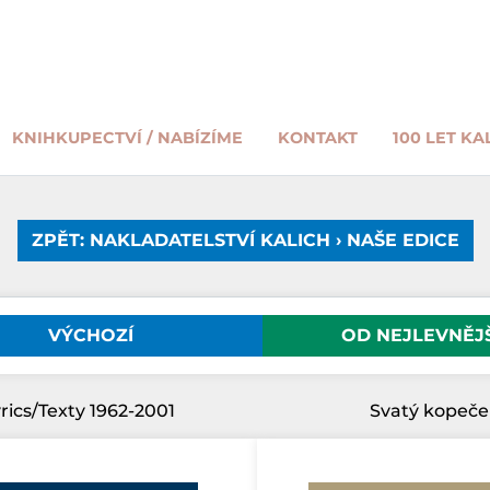
KNIHKUPECTVÍ / NABÍZÍME
KONTAKT
100 LET KA
ZPĚT: NAKLADATELSTVÍ KALICH › NAŠE EDICE
VÝCHOZÍ
OD NEJLEVNĚJ
rics/Texty 1962-2001
Svatý kopeče