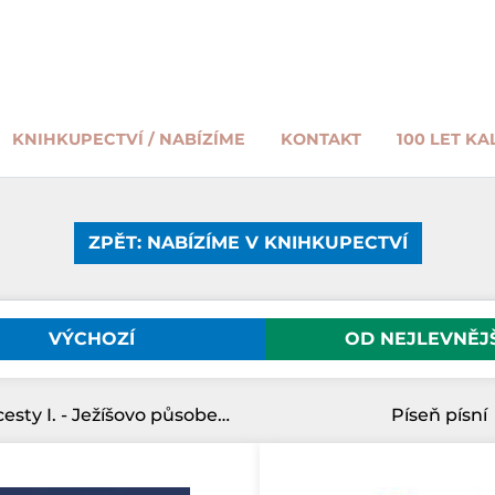
KNIHKUPECTVÍ / NABÍZÍME
KONTAKT
100 LET KA
ZPĚT: NABÍZÍME V KNIHKUPECTVÍ
VÝCHOZÍ
OD NEJLEVNĚJ
Ježíšovy cesty I. - Ježíšovo působení do doby Jeho křtu
Píseň písní