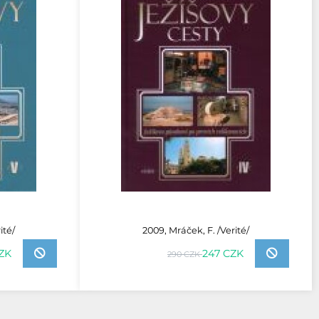
ité/
2009, Mráček, F. /Verité/
ZK
247 CZK
290 CZK