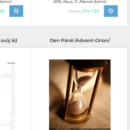
t domů/
2016, Raus, D. /Návrat domů/
ZK
234 CZK
275 CZK
svůj lid
Den Páně /Advent-Orion/