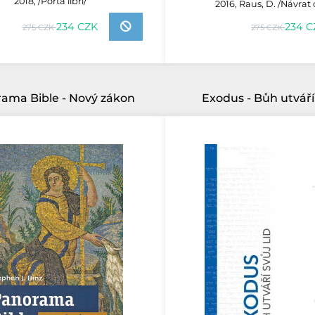
2018, /Porta libri/
2016, Raus, D. /Návra
234 C
234 CZK
275 CZK
275 CZK
ama Bible - Nový zákon
Exodus - Bůh utváří 