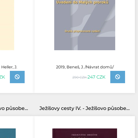
Heller, J.
2019, Beneš, J. /Návrat domů/
ZK
247 CZK
290 CZK
Ježíšovy cesty V. - Ježíšovo působení v Galileji
Ježíšovy cesty IV. - Ježíšovo působení po prvních velikonocích