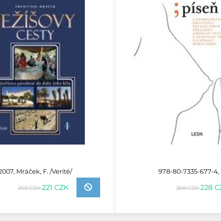
2007, Mráček, F. /Verité/
978-80-7335-677-4, 
221 CZK
228 C
260 CZK
268 CZK