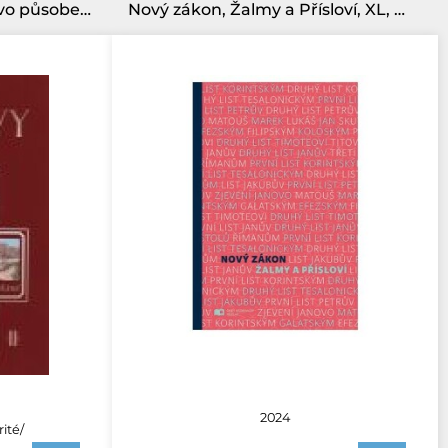
Ježíšovy cesty II. - Ježíšovo působení do zázraku v Káně
Nový zákon, Žalmy a Přísloví, XL, měkká vazba /1309/
2024
rité/