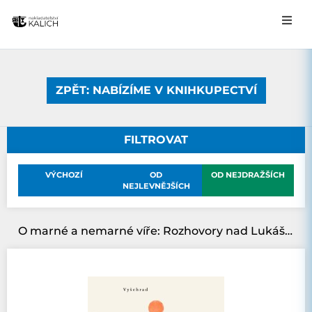
ZPĚT: NABÍZÍME V KNIHKUPECTVÍ
FILTROVAT
VÝCHOZÍ
OD
OD NEJDRAŽŠÍCH
NEJLEVNĚJŠÍCH
O marné a nemarné víře: Rozhovory nad Lukášovým evangeliem