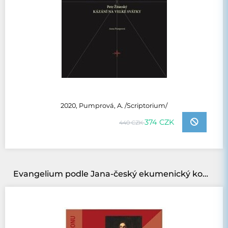
2020, Pumprová, A. /Scriptorium/
374 CZK
440 CZK
Evangelium podle Jana-český ekumenický komentářk Novému zákonu