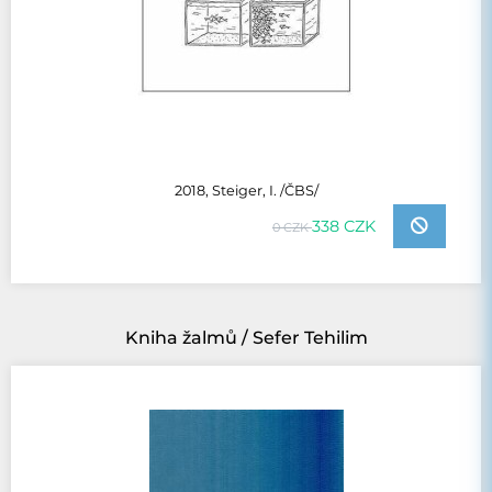
2018, Steiger, I. /ČBS/
338 CZK
0 CZK
Kniha žalmů / Sefer Tehilim