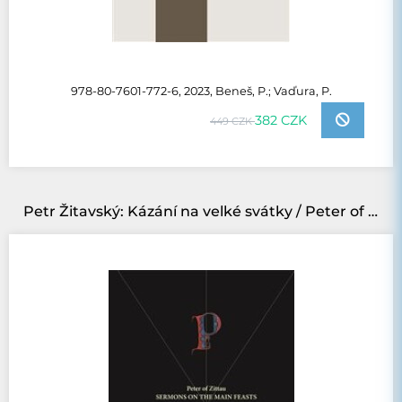
978-80-7601-772-6, 2023, Beneš, P.; Vaďura, P.
382 CZK
449 CZK
Petr Žitavský: Kázání na velké svátky / Peter of Zittau: Sermons on the Principal Feasts