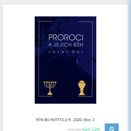
978-80-907173-2-9 , 2020, Bor, J.
424 CZK
499 CZK