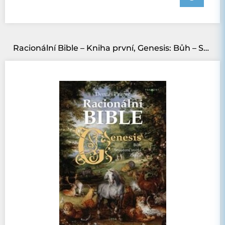
Racionální Bible – Kniha první, Genesis: Bůh – Stvoření světa – Zkáza