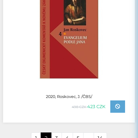
2020, Roskovec, J. /ČBS/
423 CZK
498 CZK