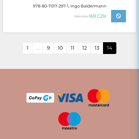
978-80-7017-297-1, Ingo Baldermann
169 CZK
199 CZK
1
...
9
10
11
12
13
14