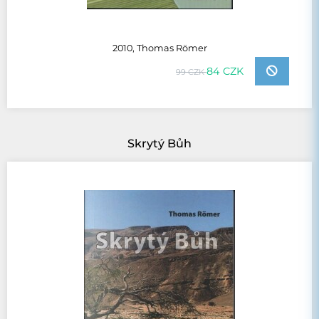
2010, Thomas Römer
84 CZK
99 CZK
Skrytý Bůh