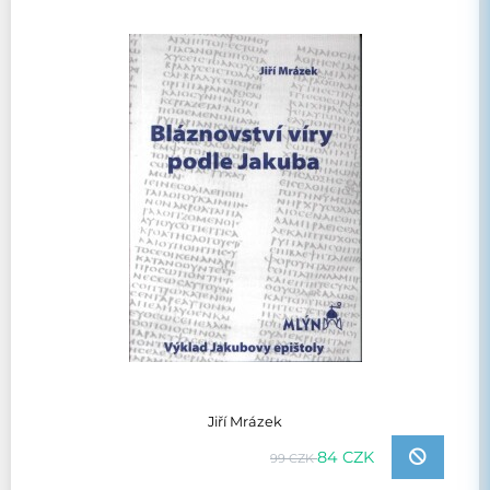
Jiří Mrázek
84 CZK
99 CZK