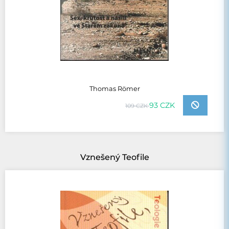
Thomas Römer
93 CZK
109 CZK
Vznešený Teofile