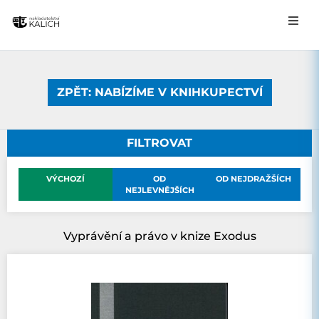
ZPĚT: NABÍZÍME V KNIHKUPECTVÍ
FILTROVAT
VÝCHOZÍ
OD
OD NEJDRAŽŠÍCH
NEJLEVNĚJŠÍCH
Vyprávění a právo v knize Exodus