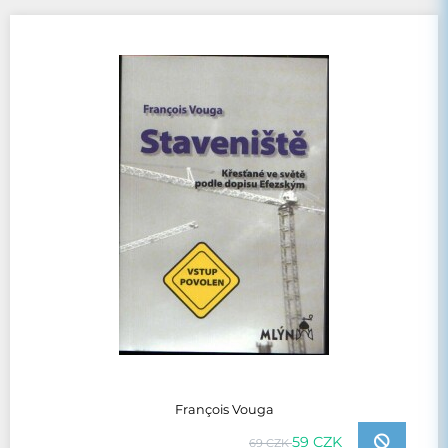
François Vouga
59 CZK
69 CZK