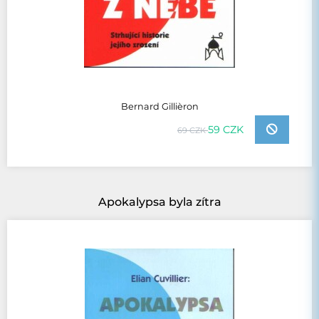
Bernard Gillièron
59 CZK
69 CZK
Apokalypsa byla zítra