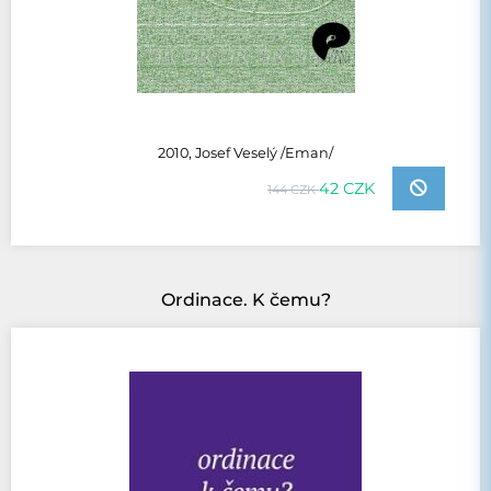
2010, Josef Veselý /Eman/
42 CZK
144 CZK
Ordinace. K čemu?