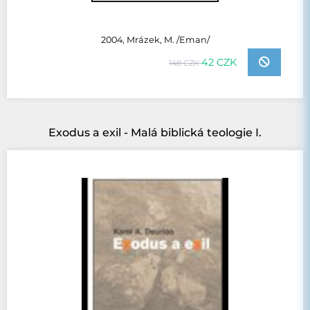
2004, Mrázek, M. /Eman/
42 CZK
148 CZK
Exodus a exil - Malá biblická teologie I.