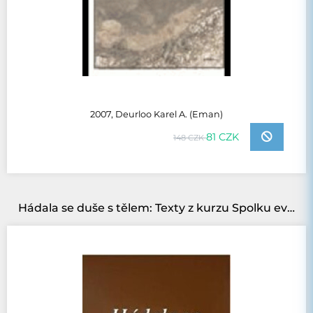
2007, Deurloo Karel A. (Eman)
81 CZK
148 CZK
Hádala se duše s tělem: Texty z kurzu Spolku evangelických kazatelů z r. 2020