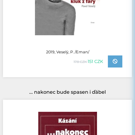
2019, Veselý, P. /Eman/
151 CZK
178 CZK
... nakonec bude spasen i ďábel