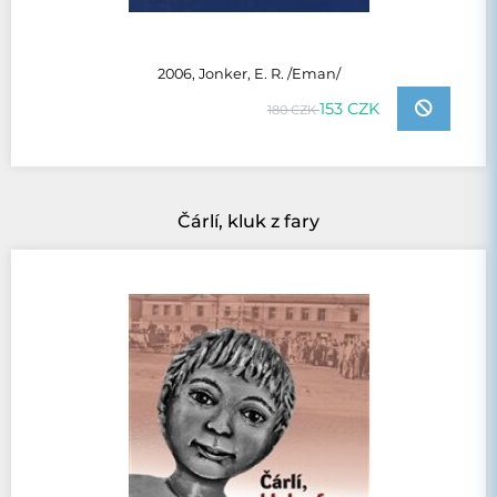
2006, Jonker, E. R. /Eman/
153 CZK
180 CZK
Čárlí, kluk z fary