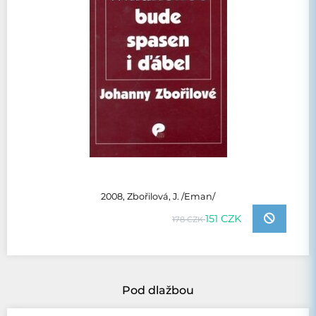
2008, Zbořilová, J. /Eman/
151 CZK
178 CZK
Pod dlažbou