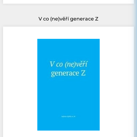
V co (ne)věří generace Z