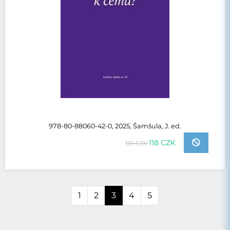
978-80-88060-42-0, 2025, Šamšula, J. ed.
118 CZK
139 CZK
1
2
3
4
5