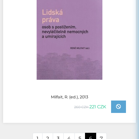
Milfait, R. (ed.), 2013
221 CZK
260 CZK
1
2
3
4
5
6
7