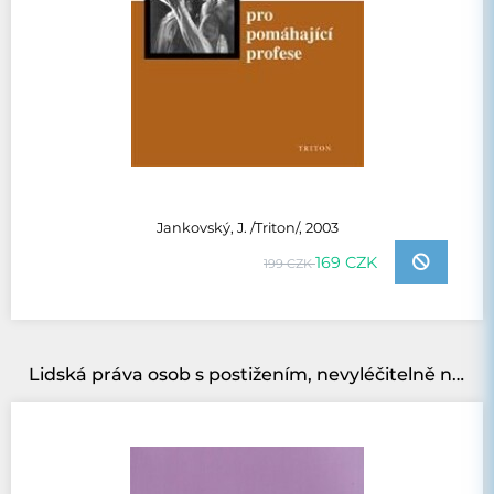
Jankovský, J. /Triton/, 2003
169 CZK
199 CZK
Lidská práva osob s postižením, nevyléčitelně nemocných a umírajících