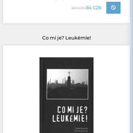
84 CZK
269 CZK
Co mi je? Leukémie!