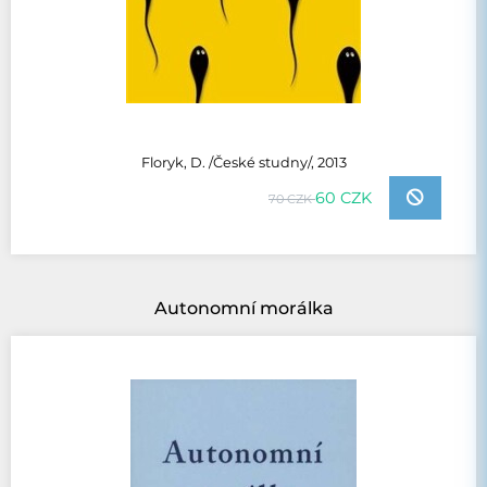
Floryk, D. /České studny/, 2013
60 CZK
70 CZK
Autonomní morálka