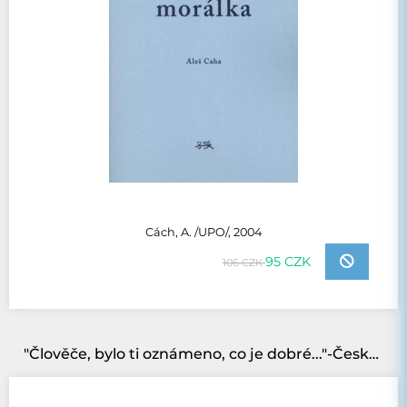
Cách, A. /UPO/, 2004
95 CZK
106 CZK
"Člověče, bylo ti oznámeno, co je dobré..."-Česká katolická morální teologie 1884-1948