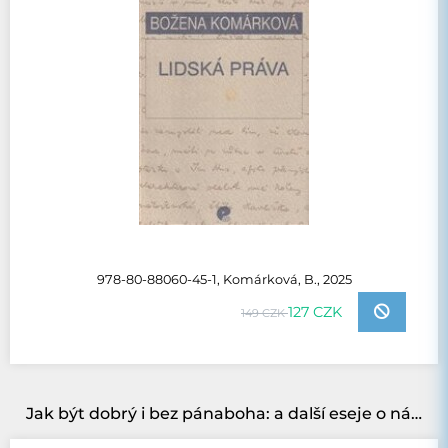
978-80-88060-45-1, Komárková, B., 2025
127 CZK
149 CZK
Jak být dobrý i bez pánaboha: a další eseje o náboženství, morálce a vědě ve svobodné společnosti