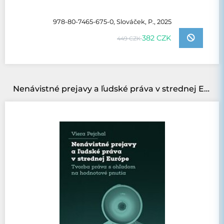
978-80-7465-675-0, Slováček, P., 2025
382 CZK
449 CZK
Nenávistné prejavy a ľudské práva v strednej Európe: Tvorba práva s ohľadom na hodnotové pnutia