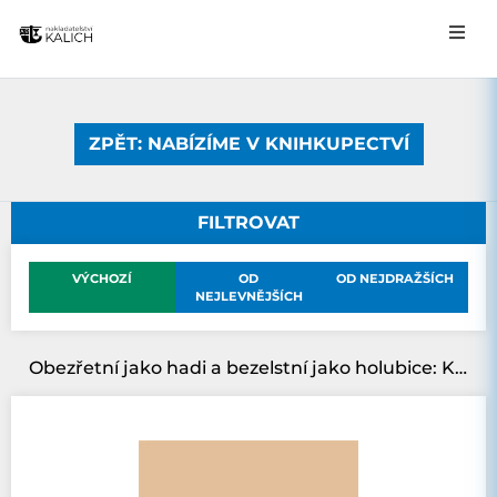
ZPĚT: NABÍZÍME V KNIHKUPECTVÍ
FILTROVAT
VÝCHOZÍ
OD
OD NEJDRAŽŠÍCH
NEJLEVNĚJŠÍCH
Obezřetní jako hadi a bezelstní jako holubice: Křesťanská odezva na násilí a válku z perspektivy „tvůrců pokoje“