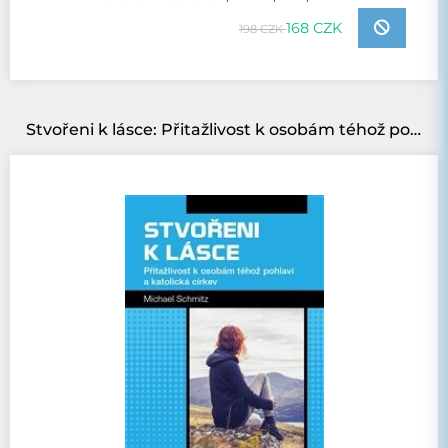
168 CZK
198 CZK
Stvořeni k lásce: Přitažlivost k osobám téhož pohlaví a katolická církev