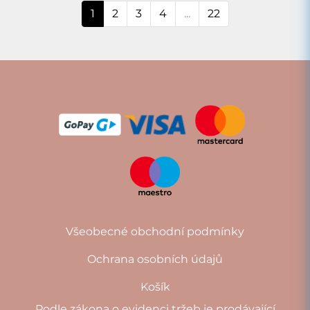
1
2
3
4
...
22
Všeobecné obchodní podmínky
Ochrana osobních údajů
Košík
Podle zákona o evidenci tržeb je prodávající