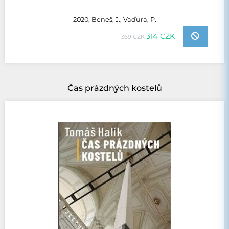
2020, Beneš, J.; Vaďura, P.
314 CZK
369 CZK
Čas prázdných kostelů