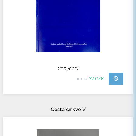
2013, /ČCE/
77 CZK
90 CZK
Cesta církve V