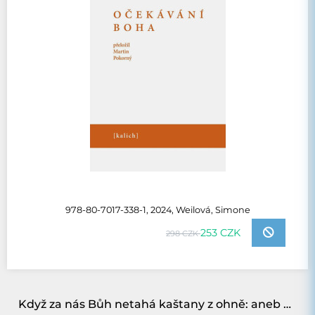
978-80-7017-338-1, 2024, Weilová, Simone
253 CZK
298 CZK
Když za nás Bůh netahá kaštany z ohně: aneb Desatero Marka Orko Váchy