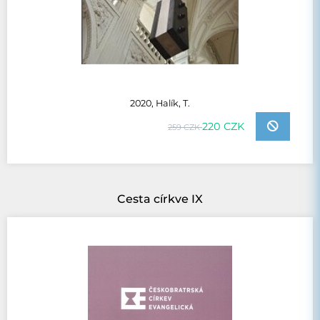
2020, Halík, T.
220 CZK
259 CZK
Cesta církve IX