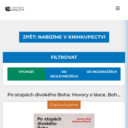
ZPĚT: NABÍZÍME V KNIHKUPECTVÍ
FILTROVAT
VÝCHOZÍ
OD
OD NEJDRAŽŠÍCH
NEJLEVNĚJŠÍCH
Po stopách divokého Boha: Hovory o lásce, Bohu i pivu
Doporučujeme