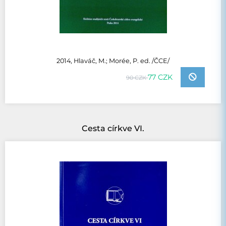
2014, Hlaváč, M.; Morée, P. ed. /ČCE/
77 CZK
90 CZK
Cesta církve VI.