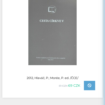
2012, Hlaváč, P.; Morée, P. ed. /ČCE/
69 CZK
81 CZK