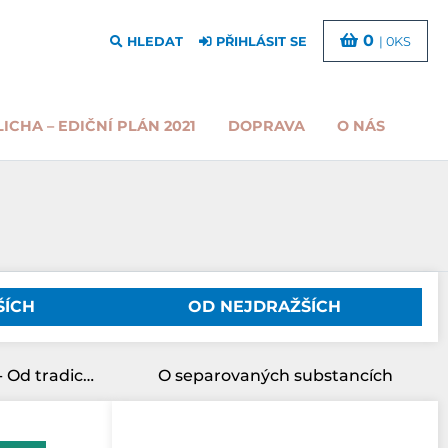
0
HLEDAT
PŘIHLÁSIT SE
| 0KS
LICHA – EDIČNÍ PLÁN 2021
DOPRAVA
O NÁS
ŠÍCH
OD NEJDRAŽŠÍCH
Miscellanea jesuitica III. - Od tradice k reflexi
O separovaných substancích