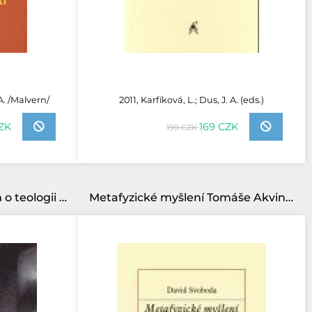
 A. /Malvern/
2011, Karfíková, L.; Dus, J. A. (eds.)
ZK
169 CZK
199 CZK
Mezinárodní symposium o teologii osvobození
Metafyzické myšlení Tomáše Akvinského