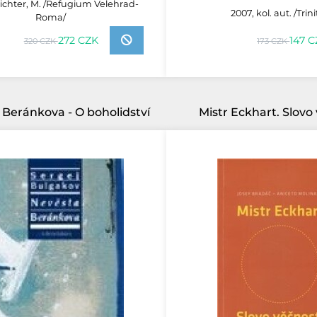
trichter, M. /Refugium Velehrad-
2007, kol. aut. /Trini
Roma/
272 CZK
147 
320 CZK
173 CZK
Beránkova - O boholidství
Mistr Eckhart. Slovo