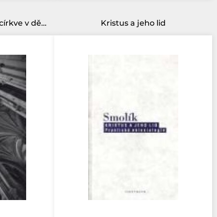
Kristus, Duch a jednota církve v dějinách - Ekleziologie J. A. Möhlera
Kristus a jeho lid