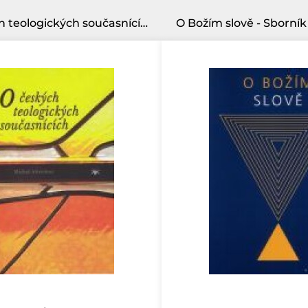
O českých teologických současnících
O Božím slově - Sborní