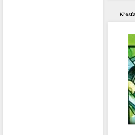
Křesť