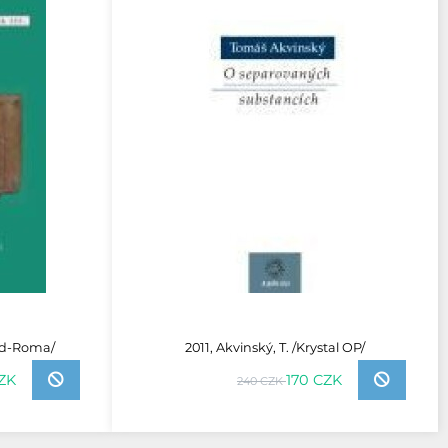
ad-Roma/
2011, Akvinský, T. /Krystal OP/
CZK
170 CZK
240 CZK