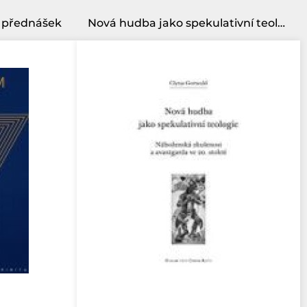
k přednášek
Nová hudba jako spekulativní teologie - Náboženská zkušenost a avantgarda ve 20. století