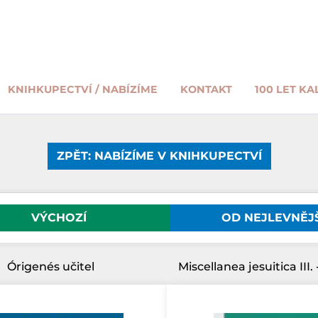
KNIHKUPECTVÍ / NABÍZÍME
KONTAKT
100 LET KA
ZPĚT: NABÍZÍME V KNIHKUPECTVÍ
VÝCHOZÍ
OD NEJLEVNĚJ
Órigenés učitel