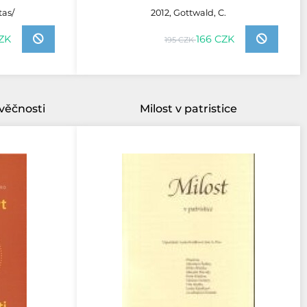
tas/
2012, Gottwald, C.
CZK
166 CZK
195 CZK
 věčnosti
Milost v patristice