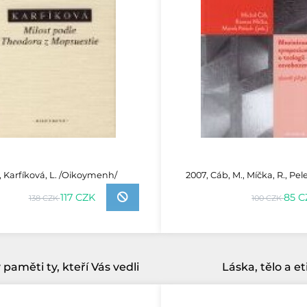
, Karfíková, L. /Oikoymenh/
2007, Cáb, M., Míčka, R., Pele
117 CZK
85 C
138 CZK
100 CZK
 paměti ty, kteří Vás vedli
Láska, tělo a et