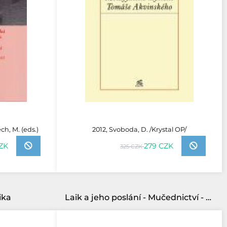
ch, M. (eds.)
2012, Svoboda, D. /Krystal OP/
ZK
279 CZK
325 CZK
ika
Laik a jeho poslání - Mučednictví - svědectví