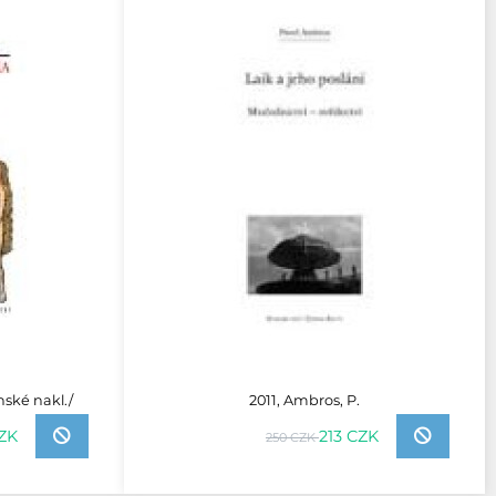
ánské nakl./
2011, Ambros, P.
CZK
213 CZK
250 CZK