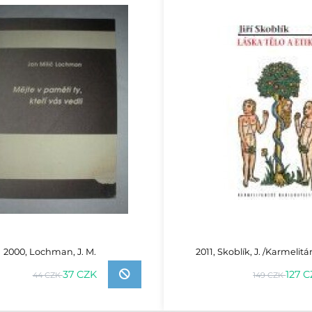
2000, Lochman, J. M.
2011, Skoblík, J. /Karmelit
37 CZK
127 
44 CZK
149 CZK