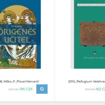
8, Milko, P. /Pavel Mervart/
2010, /Refugium Velehr
195 CZK
162 
229 CZK
190 CZK