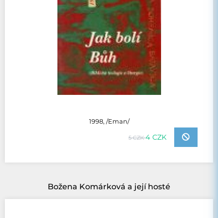
1998, /Eman/
4 CZK
5 CZK
Božena Komárková a její hosté