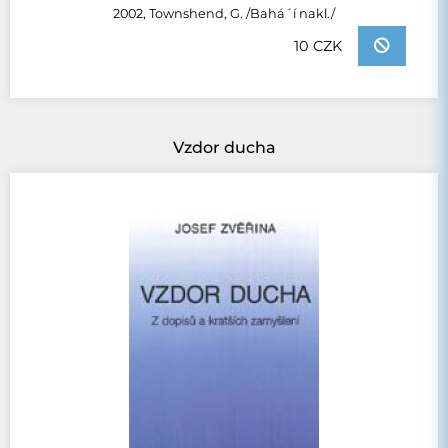
2002, Townshend, G. /Bahá´í nakl./
10 CZK
Vzdor ducha