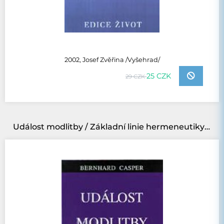
2002, Josef Zvěřina /Vyšehrad/
25 CZK
29 CZK
Událost modlitby / Základní linie hermeneutiky náboženského dění