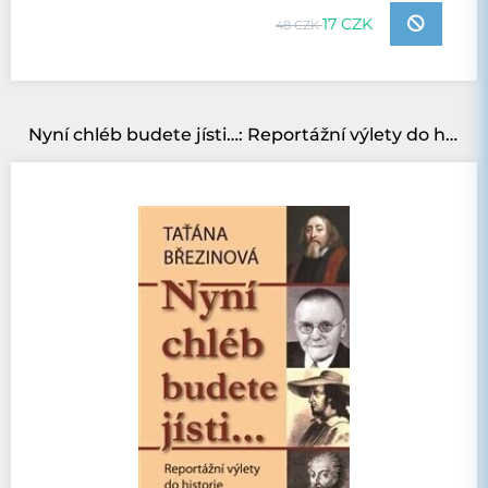
17 CZK
48 CZK
Nyní chléb budete jísti…: Reportážní výlety do historie