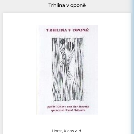
Trhlina v oponě
Horst, Klaas v. d.