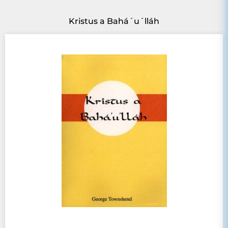
Kristus a Bahá´u´lláh