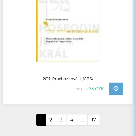
2011, Procházková, I. /ČBS/
75 CZK
88 CZK
1
2
3
4
...
17