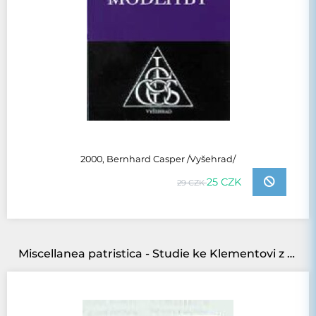
2000, Bernhard Casper /Vyšehrad/
25 CZK
29 CZK
Miscellanea patristica - Studie ke Klementovi z Alexandrie, Mariu Victorinovi, Ambrosiastrovi a Maximu Confessorovi