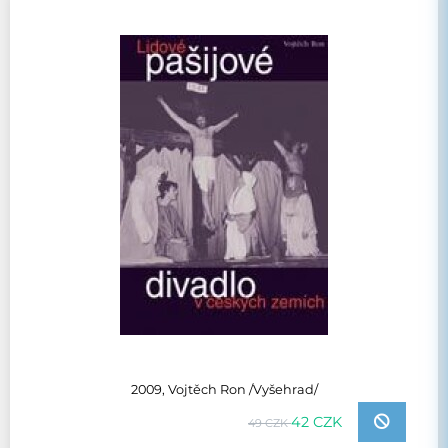
2009, Vojtěch Ron /Vyšehrad/
42 CZK
49 CZK