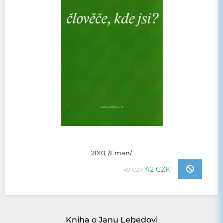
2010, /Eman/
42 CZK
49 CZK
Kniha o Janu Lebedovi