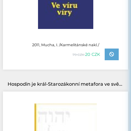
2011, Mucha, I. /Karmelitánské nakl./
20 CZK
79 CZK
Hospodin je král-Starozákonní metafora ve světle kognitivní lingvistiky