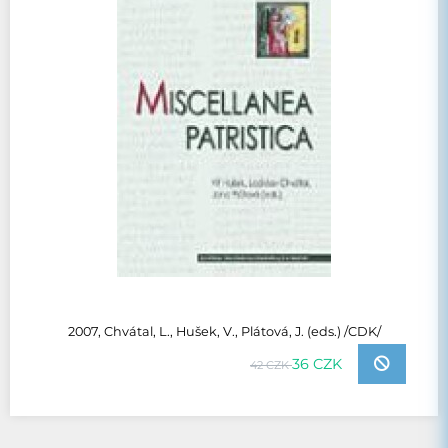
2007, Chvátal, L., Hušek, V., Plátová, J. (eds.) /CDK/
36 CZK
42 CZK