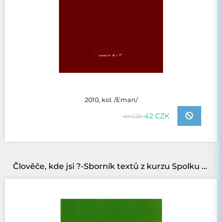
2010, kol. /Eman/
42 CZK
49 CZK
Člověče, kde jsi ?-Sborník textů z kurzu Spolku evangelických kazatelů z r. 2010.