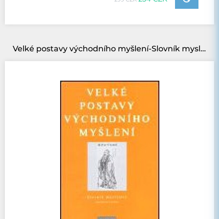
Velké postavy východního myšlení-Slovník myslitelů