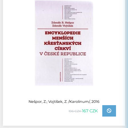
Nešpor, Z.; Vojtíšek, Z. /Karolinum/, 2016
167 CZK
196 CZK