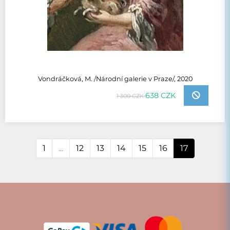
Vondráčková, M. /Národní galerie v Praze/, 2020
638 CZK
1 300 CZK
1
...
12
13
14
15
16
17