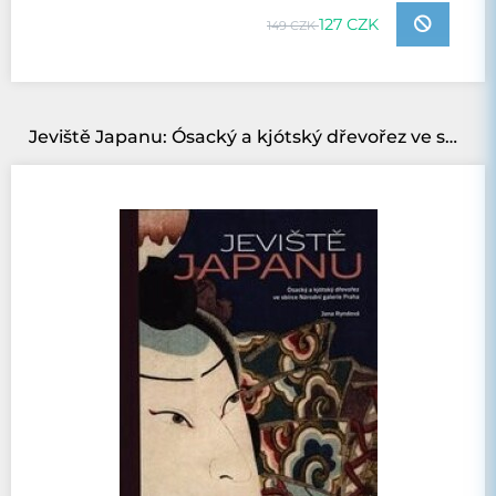
127 CZK
149 CZK
Jeviště Japanu: Ósacký a kjótský dřevořez ve sbírce Národní galerie Praha