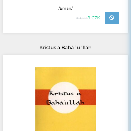
/Eman/
9 CZK
10 CZK
Kristus a Bahá´u´lláh