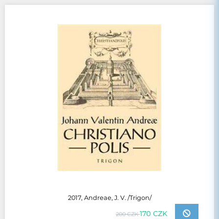
2017, Andreae, J. V. /Trigon/
170 CZK
200 CZK