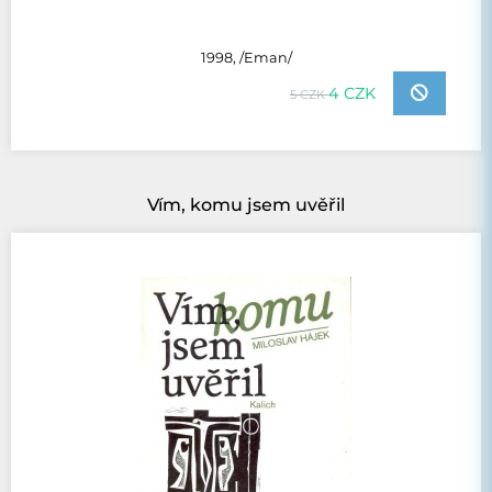
1998, /Eman/
4 CZK
5 CZK
Vím, komu jsem uvěřil