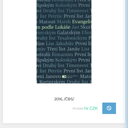
2016, /ČBS/
14 CZK
17 CZK