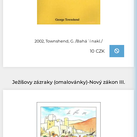
2002, Townshend, G. /Bahá´í nakl./
10 CZK
Ježíšovy zázraky (omalovánky)-Nový zákon III.