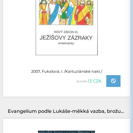
2007, Fukalová, I. /Kartuziánské nakl./
13 CZK
15 CZK
Evangelium podle Lukáše-měkká vazba, brožurka