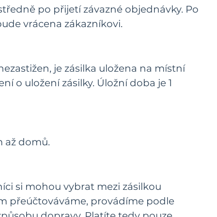
ředně po přijetí závazné objednávky. Po
bude vrácena zákazníkovi.
nezastižen, je zásilka uložena na místní
o uložení zásilky. Úložní doba je 1
m až domů.
íci si mohou vybrat mezi zásilkou
íkům přeúčtováváme, provádíme podle
 způsobu dopravy. Platíte tedy pouze