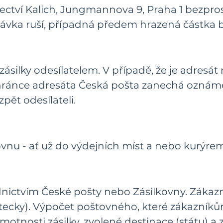
tví Kalich, Jungmannova 9, Praha 1 bezprost
návka ruší, případná předem hrazená částka 
ásilky odesílatelem. V případě, že je adresát 
ránce adresáta Česká pošta zanechá oznámení 
zpět odesílateli.
vnu - ať už do výdejních míst a nebo kurýre
nictvím České pošty nebo Zásilkovny. Zákazn
(letecky). Výpočet poštovného, které zákazn
otnosti zásilky, zvolené destinace (státu) a