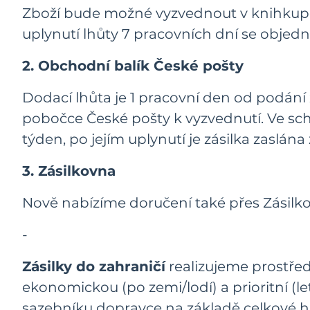
Zboží bude možné vyzvednout v knihkupec
uplynutí lhůty 7 pracovních dní se objed
2. Obchodní balík České pošty
Dodací lhůta je 1 pracovní den od podání z
pobočce České pošty k vyzvednutí. Ve sch
týden, po jejím uplynutí je zásilka zaslána 
3. Zásilkovna
Nově nabízíme doručení také přes Zásilko
-
Zásilky do zahraničí
realizujeme prostřed
ekonomickou (po zemi/lodí) a prioritní 
sazebníku dopravce na základě celkové hm