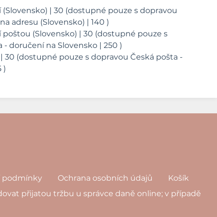
í (Slovensko) | 30 (dostupné pouze s dopravou
na adresu (Slovensko) | 140 )
 poštou (Slovensko) | 30 (dostupné pouze s
- doručení na Slovensko | 250 )
 | 30 (dostupné pouze s dopravou Česká pošta -
 )
í podmínky
Ochrana osobních údajů
Košík
ovat přijatou tržbu u správce daně online; v případě