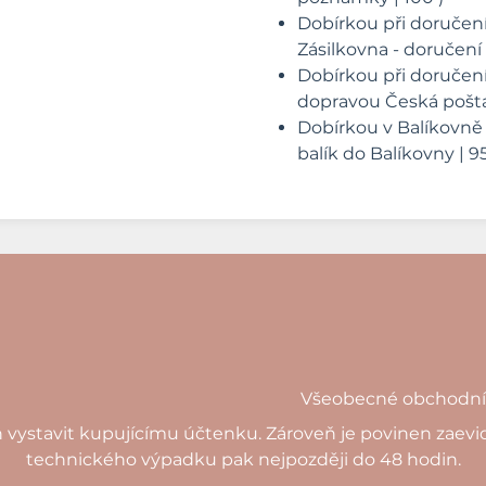
Dobírkou při doručen
Zásilkovna - doručení 
Dobírkou při doručení
dopravou Česká pošta 
Dobírkou v Balíkovně
balík do Balíkovny | 95
Všeobecné obchodn
n vystavit kupujícímu účtenku. Zároveň je povinen zaevid
technického výpadku pak nejpozději do 48 hodin.