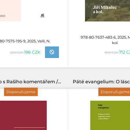
978-80-7637-483-6, 2025, Mi
80-7575-195-9, 2025, Valli, N.
kol.
712 
196 CZK
890 CZK
230 CZK
Kniha Job s Rašiho komentářem /překlad K. Sidon/
Doporučujeme
Doporučujeme