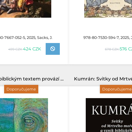
0-7667-052-5, 2025, Sacks, J.
978-80-7530-594-7, 2025, 
424 CZK
576 C
499 CZK
678 CZK
Numeri: biblickým textem provází Josef Sýkora/Biblion/
Doporučujeme
Doporučujeme