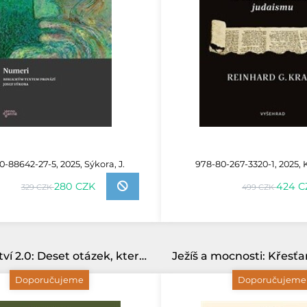
-88642-27-5, 2025, Sýkora, J.
978-80-267-3320-1, 2025, K
280 CZK
424 C
329 CZK
499 CZK
Křesťanství 2.0: Deset otázek, které si potřebujeme znovu položit
Doporučujeme
Doporučujeme