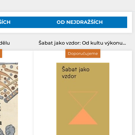
ŠÍCH
OD NEJDRAŽŠÍCH
edělu
Šabat jako vzdor: Od kultu výkonu ke svobodě svatého odpočinku/Biblion/
Doporučujeme