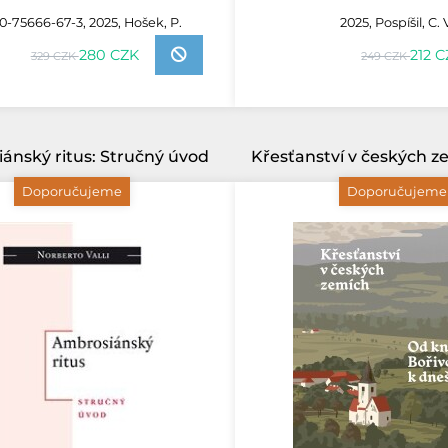
0-75666-67-3, 2025, Hošek, P.
2025, Pospíšil, C. 
280 CZK
212 
329 CZK
249 CZK
ánský ritus: Stručný úvod
Doporučujeme
Doporučujeme