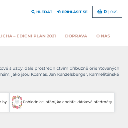
0
HLEDAT
PŘIHLÁSIT SE
| 0KS
LICHA – EDIČNÍ PLÁN 2021
DOPRAVA
O NÁS
ilkové služby, dále prostřednictvím příbuzně orientovaných
mám, jako jsou Kosmas, Jan Kanzelsberger, Karmelitánské
nihy
Pohlednice, přání, kalendáře, dárkové předměty