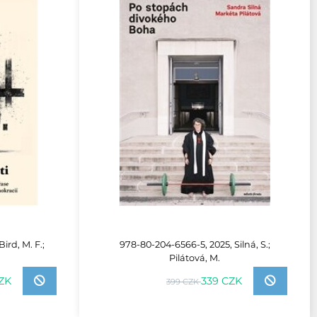
ird, M. F.;
978-80-204-6566-5, 2025, Silná, S.;
Pilátová, M.
CZK
339 CZK
399 CZK