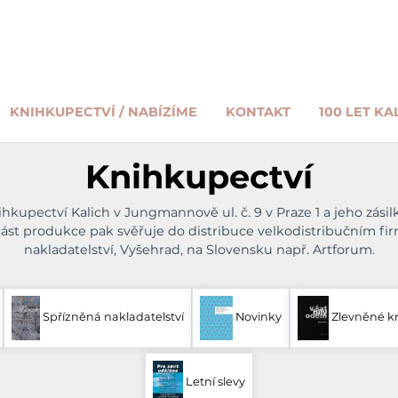
KNIHKUPECTVÍ / NABÍZÍME
KONTAKT
100 LET KA
Knihkupectví
nihkupectví Kalich v Jungmannově ul. č. 9 v Praze 1 a jeho zás
ást produkce pak svěřuje do distribuce velkodistribučním fir
nakladatelství, Vyšehrad, na Slovensku např. Artforum.
Spřízněná nakladatelství
Novinky
Zlevněné k
Letní slevy