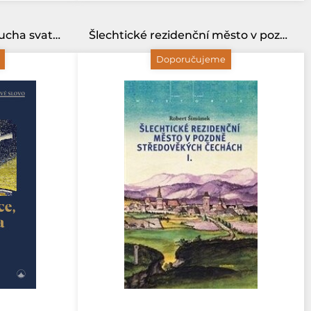
Ve jménu Otce, Syna i Ducha svatého-Zřídla života, identity, svobody a smyslu
Šlechtické rezidenční město v pozdně středověkých Čechách
Doporučujeme