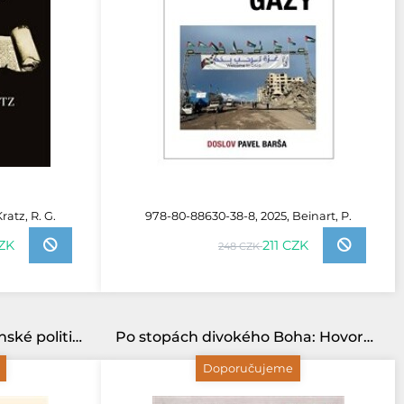
ratz, R. G.
978-80-88630-38-8, 2025, Beinart, P.
ZK
211 CZK
248 CZK
Ježíš a mocnosti: Křesťanské politické svědectví v čase totalitního teroru a nefunkčních demokracií
Po stopách divokého Boha: Hovory o lásce, Bohu i pivu
Doporučujeme