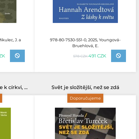
kulec, J. a
978-80-7530-551-0, 2025, Youngová-
Bruehlová, E.
CZK
491 CZK
578 CZK
Páté evangelium: O lásce k církvi, nejkratší rovnici a panu Pištovi
Svět je složitější, než se zdá
Doporučujeme