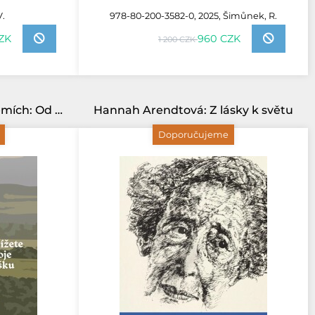
V.
978-80-200-3582-0, 2025, Šimůnek, R.
CZK
960 CZK
1 200 CZK
Křesťanství v českých zemích: Od knížete Bořivoje k dnešku
Hannah Arendtová: Z lásky k světu
Doporučujeme