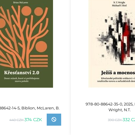
978-80-88642-35-0, 2025, B
8642-14-5, Biblion, McLaren, B.
Wright, N.T.
332 
374 CZK
390 CZK
440 CZK