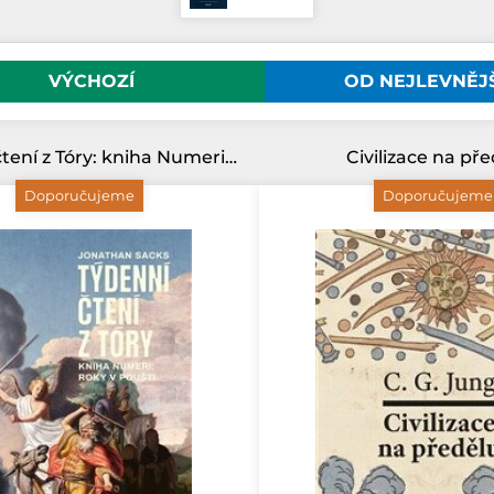
VÝCHOZÍ
OD NEJLEVNĚJ
Týdenní čtení z Tóry: kniha Numeri, roky v poušti
Civilizace na př
Doporučujeme
Doporučujeme