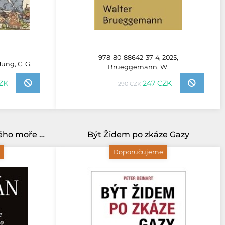
978-80-88642-37-4, 2025,
Jung, C. G.
Brueggemann, W.
247 CZK
ZK
290 CZK
Kumrán: Svitky od Mrtvého moře a vznik biblického judaismu
Být Židem po zkáze Gazy
Doporučujeme