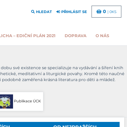
0
HLEDAT
PŘIHLÁSIT SE
| 0KS
LICHA – EDIČNÍ PLÁN 2021
DOPRAVA
O NÁS
dobu své existence se specializuje na vydávání a šíření knih
echetické, meditativní a liturgické povahy. Kromě této naučné
i podobně zaměřená krásná literatura pro děti a mládež.
Publikace ÚCK