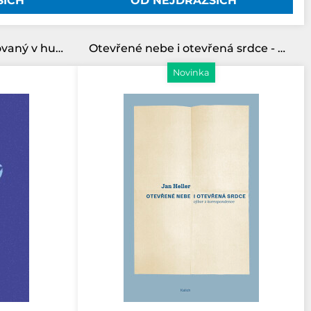
ŠÍCH
OD NEJDRAŽŠÍCH
Šostakovič. Život zakódovaný v hudbě
Otevřené nebe i otevřená srdce - Výbor z korespondence
Novinka