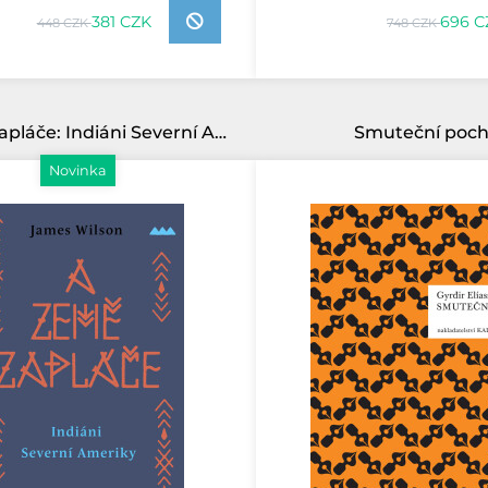
381 CZK
696 C
448 CZK
748 CZK
A země zapláče: Indiáni Severní Ameriky
Smuteční poc
Novinka