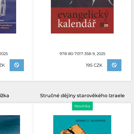
2025
978-80-7017-358-9, 2025
CZK
195 CZK
ížka
Stručné dějiny starověkého Izraele
Novinka