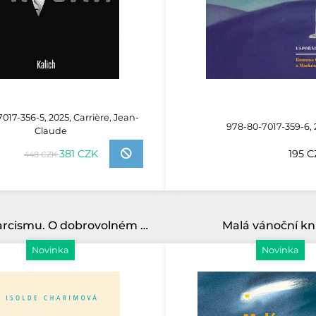
017-356-5, 2025, Carrière, Jean-
978-80-7017-359-6, 
Claude
381 CZK
195 
448 CZK
Trýzně narcismu. O dobrovolném podřízení
Malá vánoční kn
Novinka
Novinka