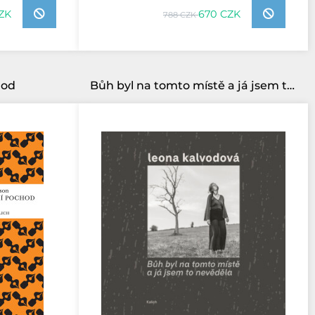
ZK
670 CZK
788 CZK
hod
Bůh byl na tomto místě a já jsem to nevěděla