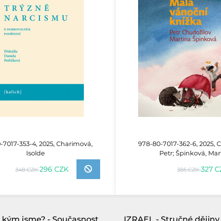
-7017-353-4, 2025, Charimová,
978-80-7017-362-6, 2025, 
Isolde
Petr; Špinková, Mar
296 CZK
327 
348 CZK
385 CZK
Budeme, kým jsme? - Současnost očima sexuoložky