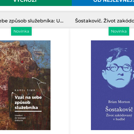
VÝCHOZÍ
OD NEJLEVNĚJ
Vzal na sebe způsob služebníka: Uvedení do teologie diakonie
Novinka
Novinka