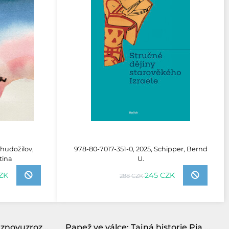
Chudožilov,
978-80-7017-351-0, 2025, Schipper, Bernd
tina
U.
CZK
245 CZK
288 CZK
IZRAEL - Stručné dějiny znovuzrozeného národa
Papež ve válce: Tajná historie Pia XII., Mussoliniho a Hitlera