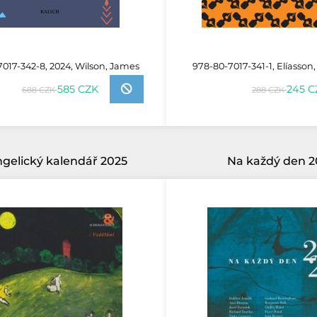
017-342-8, 2024, Wilson, James
978-80-7017-341-1, Elíasson,
585 CZK
245 C
688 CZK
288 CZK
gelický kalendář 2025
Na každý den 2