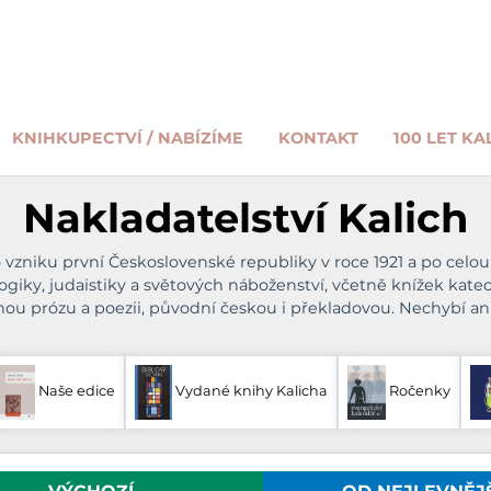
KNIHKUPECTVÍ / NABÍZÍME
KONTAKT
100 LET KA
Nakladatelství Kalich
vzniku první Československé republiky v roce 1921 a po celou 
gogiky, judaistiky a světových náboženství, včetně knížek kat
anou prózu a poezii, původní českou i překladovou. Nechybí an
Naše edice
Vydané knihy Kalicha
Ročenky