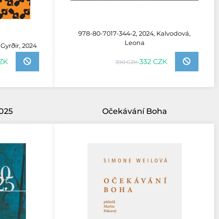
978-80-7017-344-2, 2024, Kalvodová,
Leona
 Gyrðir, 2024
ZK
332 CZK
390 CZK
025
Očekávání Boha