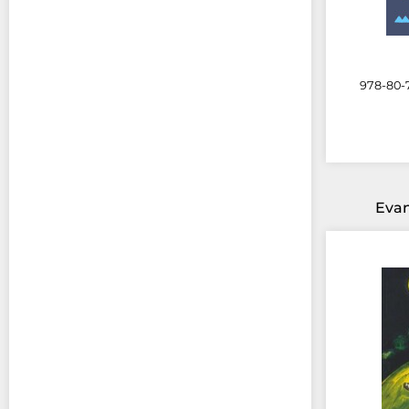
978-80-7
Evan