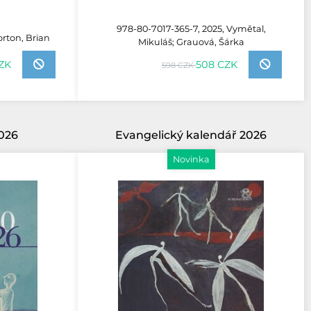
978-80-7017-365-7, 2025, Vymětal,
orton, Brian
Mikuláš; Grauová, Šárka
508 CZK
CZK
598 CZK
026
Evangelický kalendář 2026
Novinka