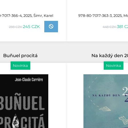
-7017-366-4, 2025, Šimr, Karel
978-80-7017-363-3, 2025, M
245 CZK
381 
288 CZK
448 CZK
Buñuel procitá
Na každý den 2
Novinka
Novinka