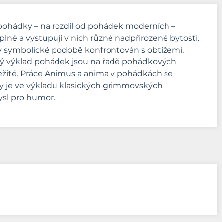
í pohádky – na rozdíl od pohádek moderních –
plné a vystupují v nich různé nadpřirozené bytosti.
 v symbolické podobě konfrontován s obtížemi,
ický výklad pohádek jsou na řadě pohádkových
ležité. Práce Animus a anima v pohádkách se
hy je ve výkladu klasických grimmovských
ysl pro humor.