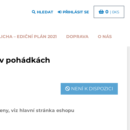
0
HLEDAT
PŘIHLÁSIT SE
| 0KS
LICHA – EDIČNÍ PLÁN 2021
DOPRAVA
O NÁS
 v pohádkách
NENÍ K DISPOZICI
ny, viz hlavní stránka eshopu