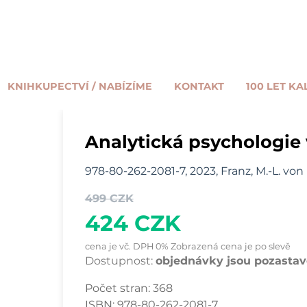
KNIHKUPECTVÍ / NABÍZÍME
KONTAKT
100 LET KA
Analytická psychologie
978-80-262-2081-7, 2023, Franz, M.-L. von
499 CZK
424 CZK
cena je vč. DPH 0% Zobrazená cena je po slevě
Dostupnost:
objednávky jsou pozastave
Počet stran:
368
ISBN:
978-80-262-2081-7