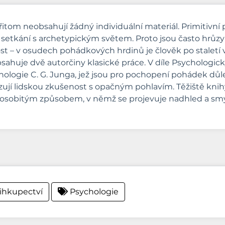
řitom neobsahují žádný individuální materiál. Primitivn
i setkání s archetypickým světem. Proto jsou často hrůzy
st – v osudech pohádkových hrdinů je člověk po staletí
bsahuje dvě autorčiny klasické práce. V díle Psycholog
hologie C. G. Junga, jež jsou pro pochopení pohádek dů
izují lidskou zkušenost s opačným pohlavím. Těžiště kni
e osobitým způsobem, v němž se projevuje nadhled a sm
ihkupectví
Psychologie