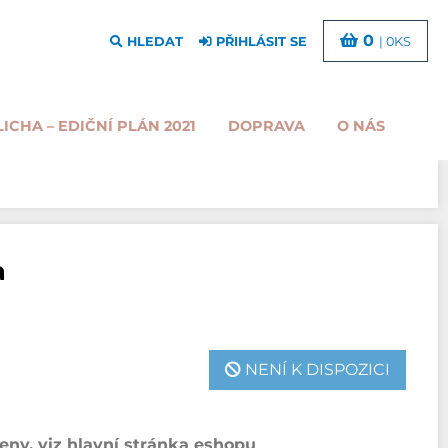
0
HLEDAT
PŘIHLÁSIT SE
| 0KS
LICHA – EDIČNÍ PLÁN 2021
DOPRAVA
O NÁS
a
NENÍ K DISPOZICI
ny, viz hlavní stránka eshopu