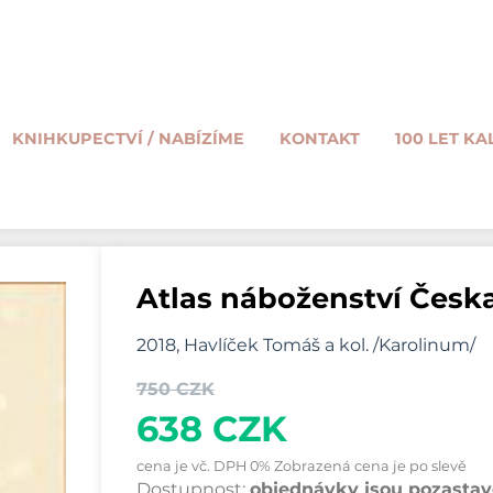
KNIHKUPECTVÍ / NABÍZÍME
KONTAKT
100 LET KA
Atlas náboženství Česk
2018, Havlíček Tomáš a kol. /Karolinum/
750 CZK
638 CZK
cena je vč. DPH 0% Zobrazená cena je po slevě
Dostupnost:
objednávky jsou pozastave