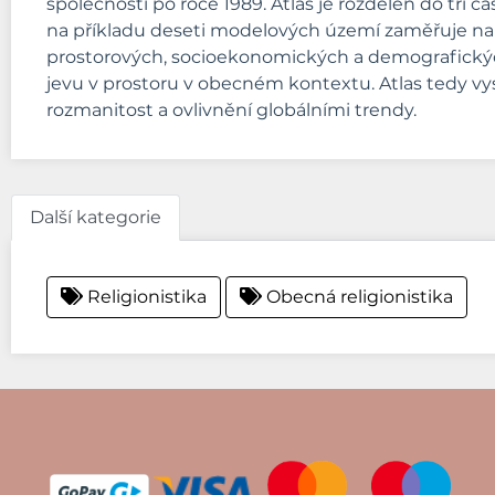
společnosti po roce 1989. Atlas je rozdělen do tří
na příkladu deseti modelových území zaměřuje na ro
prostorových, socioekonomických a demografických j
jevu v prostoru v obecném kontextu. Atlas tedy vysv
rozmanitost a ovlivnění globálními trendy.
Další kategorie
Religionistika
Obecná religionistika