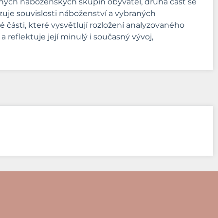
braných náboženských skupin obyvatel, druhá část se
zuje souvislosti náboženství a vybraných
 části, které vysvětlují rozložení analyzovaného
 reflektuje její minulý i současný vývoj,