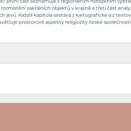
 částí: první část seznamuje s regionálním rozložením vy
zmístění sakrálních objektů v krajině a třetí část analy
evů. Každá kapitola sestává z kartografické a z textové
ětluje prostorové aspekty religiozity české společnosti a