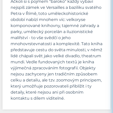
Ačkoli si s pojmem "baroko" každý vybaví
nejspíš zámek ve Versailles a baziliku svatého
Petra v Římě, toto uměleckohistorické
období nabízí mnohem víc: velkoryse
komponované knihovny, tajemné zahrady a
parky, umělecký porcelán a iluzionistické
malířství - to vše svědčí o jeho
mnohovrstevnatosti a komplexitě. Tato kniha
představuje cestu do světa minulosti, v němž
lidé chápali svět jako velké divadlo, theatrum
mundi. Vedle fundovaných textů je kniha
výjimečná zpracováním fotografií. Objekty
nejsou zachyceny jen tradičním způsobem
celku a detailu, ale tzv. zoomovým principem,
který umožňuje pozorovateli přiblížit i ty
detaily, které nejsou ani při osobním
kontaktu s dílem viditelné.