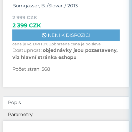
Borngässer, B. /Slovart/, 2013
2 999 CZK
2 399 CZK
NENÍ K DISPOZICI
cena je vč. DPH 0% Zobrazená cena je po slevě
Dostupnost:
objednávky jsou pozastaveny,
viz hlavní stránka eshopu
Počet stran:
568
Popis
Parametry