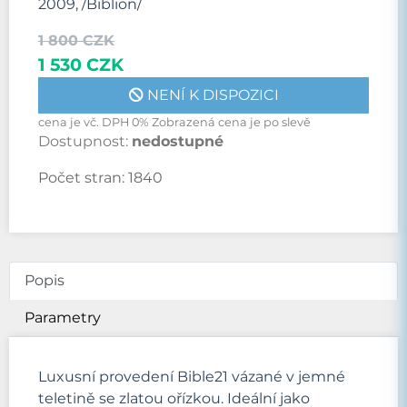
2009, /Biblion/
1 800 CZK
1 530 CZK
NENÍ K DISPOZICI
cena je vč. DPH 0% Zobrazená cena je po slevě
Dostupnost:
nedostupné
Počet stran:
1840
Popis
Parametry
Luxusní provedení Bible21 vázané v jemné
teletině se zlatou ořízkou. Ideální jako