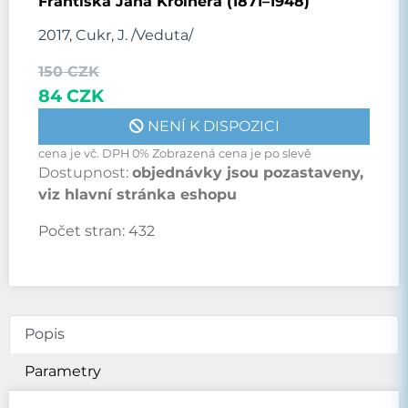
Františka Jana Kroihera (1871–1948)
2017, Cukr, J. /Veduta/
150 CZK
84 CZK
NENÍ K DISPOZICI
cena je vč. DPH 0% Zobrazená cena je po slevě
Dostupnost:
objednávky jsou pozastaveny,
viz hlavní stránka eshopu
Počet stran:
432
Popis
Parametry