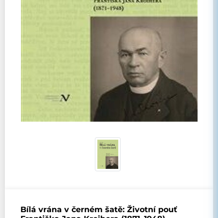
Bílá vrána v černém šatě: Životní pouť