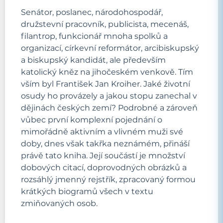
Senátor, poslanec, národohospodář,
družstevní pracovník, publicista, mecenáš,
filantrop, funkcionář mnoha spolků a
organizací, církevní reformátor, arcibiskupský
a biskupský kandidát, ale především
katolický kněz na jihočeském venkově. Tím
vším byl František Jan Kroiher. Jaké životní
osudy ho provázely a jakou stopu zanechal v
dějinách českých zemí? Podrobné a zároveň
vůbec první komplexní pojednání o
mimořádně aktivním a vlivném muži své
doby, dnes však takřka neznámém, přináší
právě tato kniha. Její součástí je množství
dobových citací, doprovodných obrázků a
rozsáhlý jmenný rejstřík, zpracovaný formou
krátkých biogramů všech v textu
zmiňovaných osob.