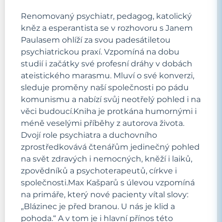
Renomovaný psychiatr, pedagog, katolický
kněz a esperantista se v rozhovoru s Janem
Paulasem ohlíží za svou padesátiletou
psychiatrickou praxí. Vzpomíná na dobu
studií i začátky své profesní dráhy v dobách
ateistického marasmu. Mluví o své konverzi,
sleduje proměny naší společnosti po pádu
komunismu a nabízí svůj neotřelý pohled i na
věci budoucí.Kniha je protkána humornými i
méně veselými příběhy z autorova života.
Dvojí role psychiatra a duchovního
zprostředkovává čtenářům jedinečný pohled
na svět zdravých i nemocných, kněží i laiků,
zpovědníků a psychoterapeutů, církve i
společnosti.Max Kašparů s úlevou vzpomíná
na primáře, který nové pacienty vítal slovy:
„Blázinec je před branou. U nás je klid a
pohoda.“ A v tom je i hlavní přínos této