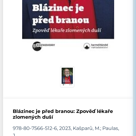
Blázinec je před branou: Zpověď lékaře
zlomených duší
978-80-7566-512-6, 2023, Kašparů, M.; Paulas,
J.