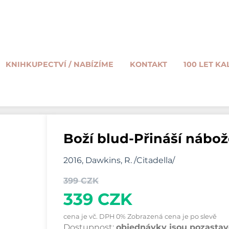
KNIHKUPECTVÍ / NABÍZÍME
KONTAKT
100 LET KA
Boží blud-Přináší nábož
2016, Dawkins, R. /Citadella/
399 CZK
339 CZK
cena je vč. DPH 0% Zobrazená cena je po slevě
Dostupnost:
objednávky jsou pozastave