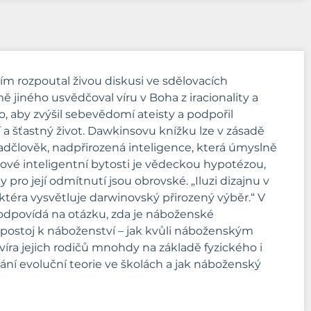
m rozpoutal živou diskusi ve sdělovacích
ě jiného usvědčoval víru v Boha z iracionality a
o, aby zvýšil sebevědomí ateisty a podpořil
 a šťastný život. Dawkinsovu knížku lze v zásadě
i nadčlověk, nadpřirozená inteligence, která úmyslně
kové inteligentní bytosti je vědeckou hypotézou,
 pro její odmítnutí jsou obrovské. „Iluzi dizajnu v
téra vysvětluje darwinovský přirozený výběr.“ V
 odpovídá na otázku, zda je náboženské
postoj k náboženství – jak kvůli náboženským
íra jejich rodičů mnohdy na základě fyzického i
í evoluční teorie ve školách a jak náboženský