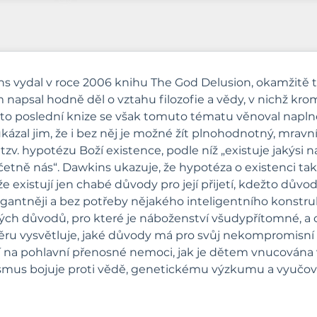
s vydal v roce 2006 knihu The God Delusion, okamžitě tí
m napsal hodně děl o vztahu filozofie a vědy, v nichž krom
 této poslední knize se však tomuto tématu věnoval napln
kázal jim, že i bez něj je možné žít plnohodnotný, mravní
na tzv. hypotézu Boží existence, podle níž „existuje jakýs
četně nás“. Dawkins ukazuje, že hypotéza o existenci ta
e existují jen chabé důvody pro její přijetí, kdežto důvody
antněji a bez potřeby nějakého inteligentního konstruk
zených důvodů, pro které je náboženství všudypřítomné, a
ěru vysvětluje, jaké důvody má pro svůj nekompromisní 
í na pohlavní přenosné nemoci, jak je dětem vnucována v
mus bojuje proti vědě, genetickému výzkumu a vyučován