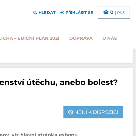
0
HLEDAT
PŘIHLÁSIT SE
| 0KS
LICHA – EDIČNÍ PLÁN 2021
DOPRAVA
O NÁS
enství útěchu, anebo bolest?
NENÍ K DISPOZICI
ny, viz hlavní stránka eshopu