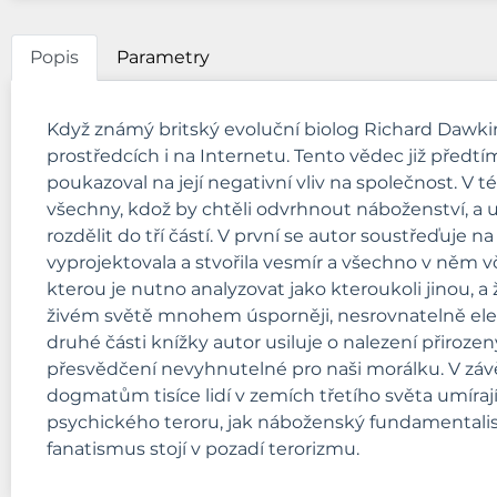
Popis
Parametry
Když známý britský evoluční biolog Richard Dawkin
prostředcích i na Internetu. Tento vědec již předtí
poukazoval na její negativní vliv na společnost. V
všechny, kdož by chtěli odvrhnout náboženství, a u
rozdělit do tří částí. V první se autor soustřeďuje 
vyprojektovala a stvořila vesmír a všechno v něm v
kterou je nutno analyzovat jako kteroukoli jinou, a ž
živém světě mnohem úsporněji, nesrovnatelně eleg
druhé části knížky autor usiluje o nalezení přiro
přesvědčení nevyhnutelné pro naši morálku. V záv
dogmatům tisíce lidí v zemích třetího světa umíraj
psychického teroru, jak náboženský fundamentalis
fanatismus stojí v pozadí terorizmu.