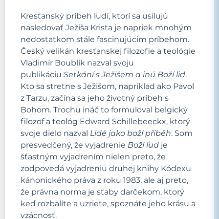
Kresťanský príbeh ľudí, ktorí sa usilujú
nasledovať Ježiša Krista je napriek mnohým
nedostatkom stále fascinujúcim príbehom.
Český velikán kresťanskej filozofie a teológie
Vladimír Boublík nazval svoju
publikáciu
Setkání s Ježišem a inú Boží lid
.
Kto sa stretne s Ježišom, napríklad ako Pavol
z Tarzu, začína sa jeho životný príbeh s
Bohom. Trochu ináč to formuloval belgický
filozof a teológ Edward Schillebeeckx, ktorý
svoje dielo nazval
Lidé jako boží příběh
. Som
presvedčený, že vyjadrenie
Boží ľud
je
šťastným vyjadrením nielen preto, že
zodpovedá vyjadreniu druhej knihy Kódexu
kánonického práva z roku 1983, ale aj preto,
že právna norma je sťaby darčekom, ktorý
keď rozbalíte a uzriete, spoznáte jeho krásu a
vzácnosť.