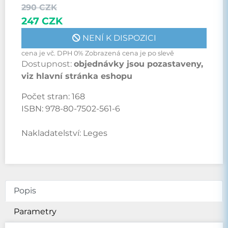
290 CZK
247 CZK
NENÍ K DISPOZICI
cena je vč. DPH 0% Zobrazená cena je po slevě
Dostupnost:
objednávky jsou pozastaveny,
viz hlavní stránka eshopu
Počet stran:
168
ISBN:
978-80-7502-561-6
Nakladatelství:
Leges
Popis
Parametry