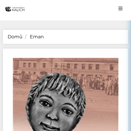
Domů
Eman