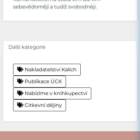
sebevědoměji a tudíž svobodněji.
Další kategorie
Nakladatelství Kalich
Publikace ÚCK
Nabízíme v knihkupectví
Církevní dějiny