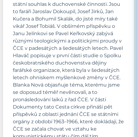
státní souhlas k duchovenské činnosti. Jsou
to faráři Jaroslav Dokoupil, Josef Jirků, Jan
Kučera a Bohumil Skalák, do jisté míry také
vikář Josef Tobiáš. V obšírném příspěvku o
Janu Jelínkovi se Pavel Keřkovský zabývá
různými teologickými a politickými proudy v
ČCE v padesátých a šedesátých letech. Pavel
Hlaváč popisuje v první části studie o Spolku
českobratrského duchovenstva dějiny
farářské organizace, která byla v šedesátých
letech ohniskem myšlenkové změny v ČCE.
Blanka Nová objasňuje téma, kterému jsme
se doposud téměř nevěnovali, a to
pronásledování laiků z řad ČCE. V části
Dokumenty tato Cesta církve přináší pět
příspěvků z oblasti jednání ČCE se státními
orgány z období 1963–1966, které dokládají, že
ČCE se začala chovat ve vztahu ke
komunistickému státu čím dál tím