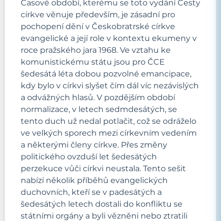
Časové období, kterému se toto vydání Cesty
církve věnuje především, je zásadní pro
pochopení dění v Českobratrské církve
evangelické a její role v kontextu ekumeny v
roce pražského jara 1968. Ve vztahu ke
komunistickému státu jsou pro ČCE
šedesátá léta dobou pozvolné emancipace,
kdy bylo v církvi slyšet čím dál víc nezávislých
a odvážných hlasů. V pozdějším období
normalizace, v letech sedmdesátých, se
tento duch už nedal potlačit, což se odráželo
ve velkých sporech mezi církevním vedením
a některými členy církve. Přes změny
politického ovzduší let šedesátých
perzekuce vůči církvi neustala. Tento sešit
nabízí několik příběhů evangelických
duchovních, kteří se v padesátých a
šedesátých letech dostali do konfliktu se
státními orgány a byli vězněni nebo ztratili