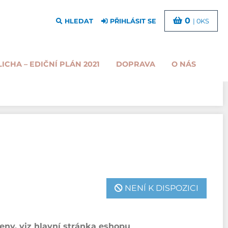
0
HLEDAT
PŘIHLÁSIT SE
| 0KS
LICHA – EDIČNÍ PLÁN 2021
DOPRAVA
O NÁS
NENÍ K DISPOZICI
ny, viz hlavní stránka eshopu