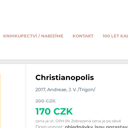
KNIHKUPECTVÍ / NABÍZÍME
KONTAKT
100 LET KA
Christianopolis
2017, Andreae, J. V. /Trigon/
200 CZK
170 CZK
cena je vč. DPH 0% Zobrazená cena je po slevě
Dostupnost:
objednávky jsou pozastave