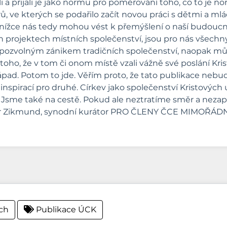
 a přijali je jako normu pro poměřování toho, co to je norm
ů, ve kterých se podařilo začít novou práci s dětmi a mlá
ížce nás tedy mohou vést k přemýšlení o naší budoucnos
ch projektech místních společenství, jsou pro nás všech
pozvolným zánikem tradičních společenství, naopak můž
toho, že v tom či onom místě vzali vážně své poslání Kris
 nápad. Potom to jde. Věřím proto, že tato publikace neb
 inspirací pro druhé. Církev jako společenství Kristových
. Jsme také na cestě. Pokud ale neztratíme směr a ne
ladimír Zikmund, synodní kurátor PRO ČLENY ČCE MIMO
ich
Publikace ÚCK