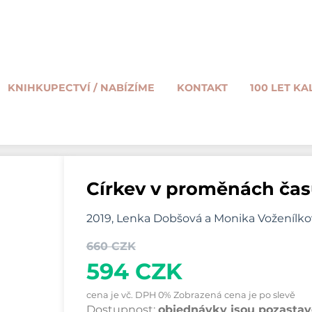
KNIHKUPECTVÍ / NABÍZÍME
KONTAKT
100 LET KA
Církev v proměnách čas
2019, Lenka Dobšová a Monika Voženílkov
660 CZK
594 CZK
cena je vč. DPH 0% Zobrazená cena je po slevě
Dostupnost:
objednávky jsou pozastave