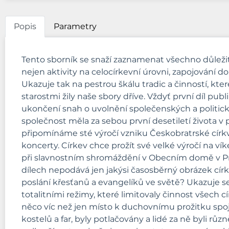
Popis
Parametry
Tento sborník se snaží zaznamenat všechno důležité, 
nejen aktivity na celocírkevní úrovni, zapojování d
Ukazuje tak na pestrou škálu tradic a činností, kt
starostmi žily naše sbory dříve. Vždyť první díl pu
ukončení snah o uvolnění společenských a politic
společnost měla za sebou první desetiletí života v
připomínáme sté výročí vzniku Českobratrské církve
koncerty. Církev chce prožít své velké výročí na v
při slavnostním shromáždění v Obecním domě v Pra
dílech nepodává jen jakýsi časosběrný obrázek církv
poslání křesťanů a evangelíků ve světě? Ukazuje s
totalitními režimy, které limitovaly činnost všech cí
něco víc než jen místo k duchovnímu prožitku spoj
kostelů a far, byly potlačovány a lidé za ně byli r