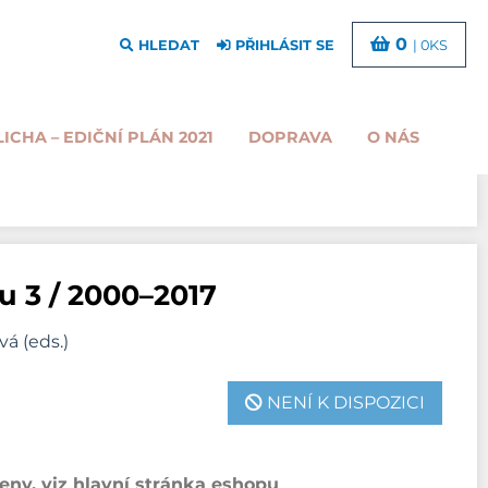
0
HLEDAT
PŘIHLÁSIT SE
| 0KS
LICHA – EDIČNÍ PLÁN 2021
DOPRAVA
O NÁS
u 3 / 2000–2017
á (eds.)
NENÍ K DISPOZICI
ny, viz hlavní stránka eshopu