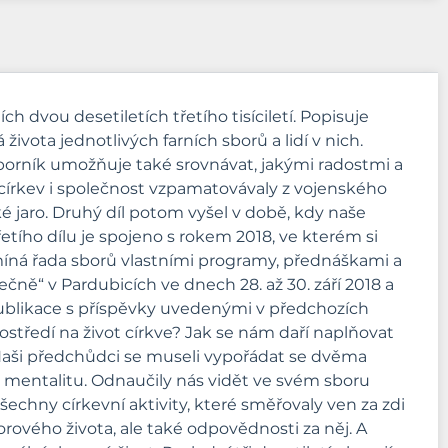
h dvou desetiletích třetího tisíciletí. Popisuje
ivota jednotlivých farních sborů a lidí v nich.
Sborník umožňuje také srovnávat, jakými radostmi a
e církev i společnost vzpamatovávaly z vojenského
 jaro. Druhý díl potom vyšel v době, kdy naše
tího dílu je spojeno s rokem 2018, ve kterém si
omíná řada sborů vlastními programy, přednáškami a
čně“ v Pardubicích ve dnech 28. až 30. září 2018 a
publikace s příspěvky uvedenými v předchozích
ostředí na život církve? Jak se nám daří naplňovat
 Naši předchůdci se museli vypořádat se dvěma
snou mentalitu. Odnaučily nás vidět ve svém sboru
chny církevní aktivity, které směřovaly ven za zdi
orového života, ale také odpovědnosti za něj. A