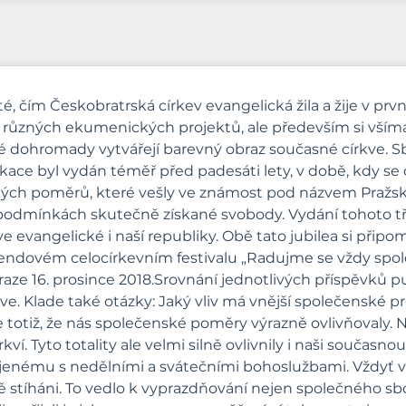
čím Českobratrská církev evangelická žila a žije v prvníc
o různých ekumenických projektů, ale především si všímá ž
eré dohromady vytvářejí barevný obraz současné církve. 
blikace byl vydán téměř před padesáti lety, v době, kdy s
kých poměrů, které vešly ve známost pod názvem Pražské
 podmínkách skutečně získané svobody. Vydání tohoto tře
 evangelické i naší republiky. Obě tato jubilea si přip
íkendovém celocírkevním festivalu „Radujme se vždy spole
ze 16. prosince 2018.Srovnání jednotlivých příspěvků 
e. Klade také otázky: Jaký vliv má vnější společenské pr
e totiž, že nás společenské poměry výrazně ovlivňovaly.
rkví. Tyto totality ale velmi silně ovlivnily i naši souča
enému s nedělními a svátečními bohoslužbami. Vždyť vše
ůzně stíháni. To vedlo k vyprazdňování nejen společného sb