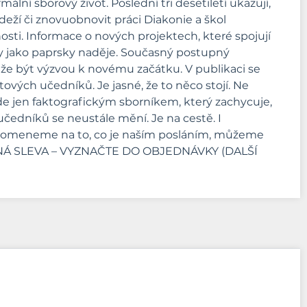
ální sborový život. Poslední tři desetiletí ukazují,
deží či znovuobnovit práci Diakonie a škol
ti. Informace o nových projektech, které spojují
ny jako paprsky naděje. Současný postupný
e být výzvou k novému začátku. V publikaci se
tových učedníků. Je jasné, že to něco stojí. Ne
ude jen faktografickým sborníkem, který zachycuje,
 učedníků se neustále mění. Je na cestě. I
zapomeneme na to, co je naším posláním, můžeme
ŘÁDNÁ SLEVA – VYZNAČTE DO OBJEDNÁVKY (DALŠÍ