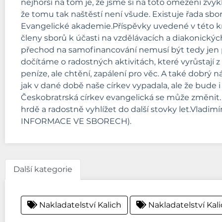
nejhorší na tom je, že jsme si na toto omezení zvykli
že tomu tak naštěstí není všude. Existuje řada sbor
Evangelické akademie.Příspěvky uvedené v této kn
členy sborů k účasti na vzdělávacích a diakonický
přechod na samofinancování nemusí být tedy jen 
dočítáme o radostných aktivitách, které vyrůstají z 
peníze, ale chtění, zapálení pro věc. A také dobrý
jak v dané době naše církev vypadala, ale že bude i
Českobratrská církev evangelická se může změnit
hrdě a radostně vyhlížet do další stovky let.V
INFORMACE VE SBORECH).
Další kategorie
Nakladatelství Kalich
Nakladatelství Kal