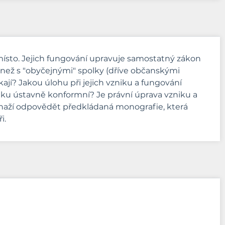
é místo. Jejich fungování upravuje samostatný zákon
k než s "obyčejnými" spolky (dříve občanskými
jí? Jakou úlohu při jejich vzniku a fungování
zniku ústavně konformní? Je právní úprava vzniku a
e snaží odpovědět předkládaná monografie, která
i.