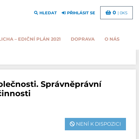
0
HLEDAT
PŘIHLÁSIT SE
| 0KS
LICHA – EDIČNÍ PLÁN 2021
DOPRAVA
O NÁS
olečnosti. Správněprávní
činnosti
NENÍ K DISPOZICI