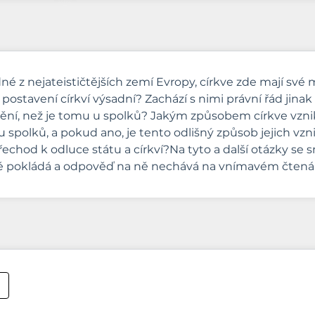
edné z nejateističtějších zemí Evropy, církve zde mají sv
postavení církví výsadní? Zachází s nimi právní řád jina
nění, než je tomu u spolků? Jakým způsobem církve vznika
iku spolků, a pokud ano, je tento odlišný způsob jejich v
řechod k odluce státu a církví?Na tyto a další otázky s
é pokládá a odpověď na ně nechává na vnímavém čtenář