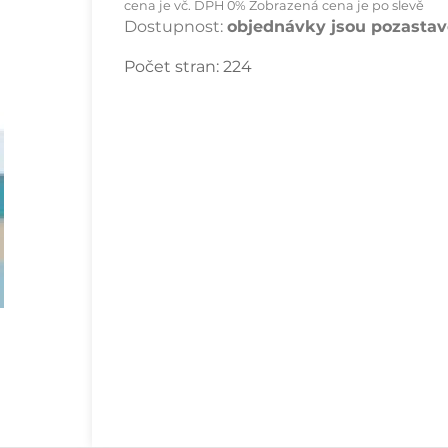
cena je vč. DPH 0% Zobrazená cena je po slevě
Dostupnost:
objednávky jsou pozastave
Počet stran:
224