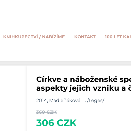
KNIHKUPECTVÍ / NABÍZÍME
KONTAKT
100 LET KA
Církve a náboženské sp
aspekty jejich vzniku a 
2014, Madleňáková, L. /Leges/
360 CZK
306 CZK