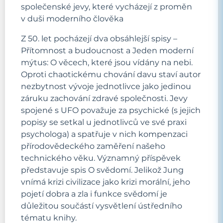
společenské jevy, které vycházejí z proměn
v duši moderního člověka
Z 50. let pocházejí dva obsáhlejší spisy –
Přítomnost a budoucnost a Jeden moderní
mýtus: O věcech, které jsou vídány na nebi.
Oproti chaotickému chování davu staví autor
nezbytnost vývoje jednotlivce jako jedinou
záruku zachování zdravé společnosti. Jevy
spojené s UFO považuje za psychické (s jejich
popisy se setkal u jednotlivců ve své praxi
psychologa) a spatřuje v nich kompenzaci
přírodovědeckého zaměření našeho
technického věku. Významný příspěvek
představuje spis O svědomí. Jelikož Jung
vnímá krizi civilizace jako krizi morální, jeho
pojetí dobra a zla i funkce svědomí je
důležitou součástí vysvětlení ústředního
tématu knihy.