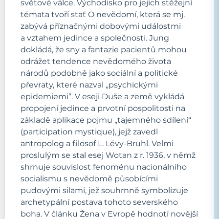
světové válce. Východisko pro jejich stěžejní
témata tvoří stať O nevědomí, která se mj.
zabývá příznačnými dobovými událostmi
a vztahem jedince a společnosti. Jung
dokládá, že sny a fantazie pacientů mohou
odrážet tendence nevědomého života
národů podobně jako sociální a politické
převraty, které nazval „psychickými
epidemiemi“. V eseji Duše a země vykládá
propojení jedince a prvotní pospolitosti na
základě aplikace pojmu „tajemného sdílení“
(participation mystique), jejž zavedl
antropolog a filosof L. Lévy-Bruhl. Velmi
proslulým se stal esej Wotan z r. 1936, v němž
shrnuje souvislost fenoménu nacionálního
socialismu s nevědomě působícími
pudovými silami, jež souhrnně symbolizuje
archetypální postava tohoto severského
boha. V článku Žena v Evropě hodnotí novější