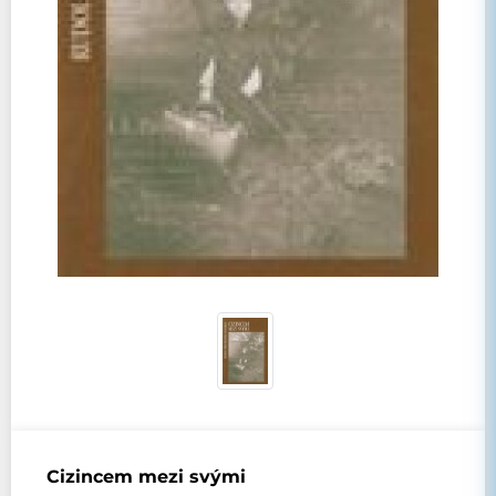
Cizincem mezi svými