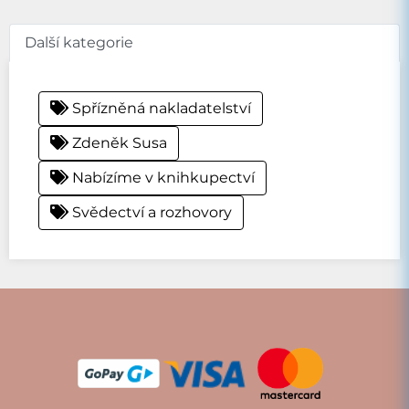
Další kategorie
Spřízněná nakladatelství
Zdeněk Susa
Nabízíme v knihkupectví
Svědectví a rozhovory