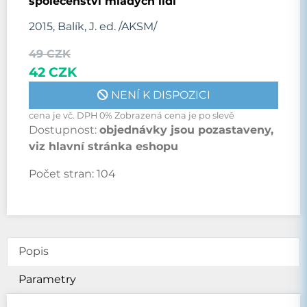
společenství mladých lidí
2015, Balík, J. ed. /AKSM/
49 CZK
42 CZK
NENÍ K DISPOZICI
cena je vč. DPH 0% Zobrazená cena je po slevě
Dostupnost:
objednávky jsou pozastaveny,
viz hlavní stránka eshopu
Počet stran:
104
Popis
Parametry