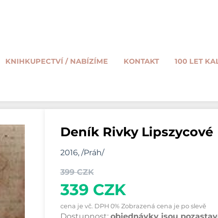
KNIHKUPECTVÍ / NABÍZÍME
KONTAKT
100 LET KA
Deník Rivky Lipszycové
2016, /Práh/
399 CZK
339 CZK
cena je vč. DPH 0% Zobrazená cena je po slevě
Dostupnost:
objednávky jsou pozastave