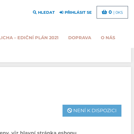
0
HLEDAT
PŘIHLÁSIT SE
| 0KS
LICHA – EDIČNÍ PLÁN 2021
DOPRAVA
O NÁS
NENÍ K DISPOZICI
ny, viz hlavní stránka eshopu