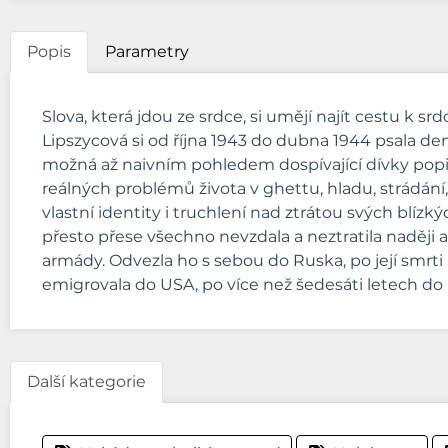
Popis
Parametry
Slova, která jdou ze srdce, si umějí najít cestu k s
Lipszycová si od října 1943 do dubna 1944 psala d
možná až naivním pohledem dospívající dívky popisu
reálných problémů života v ghettu, hladu, strádání, 
vlastní identity i truchlení nad ztrátou svých blízký
přesto přese všechno nevzdala a neztratila naději 
armády. Odvezla ho s sebou do Ruska, po její smrti h
emigrovala do USA, po více než šedesáti letech do 
Další kategorie