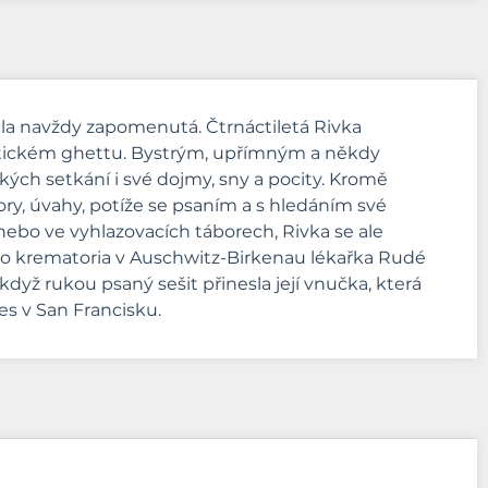
stala navždy zapomenutá. Čtrnáctiletá Rivka
cistickém ghettu. Bystrým, upřímným a někdy
kých setkání i své dojmy, sny a pocity. Kromě
zory, úvahy, potíže se psaním a s hledáním své
tu nebo ve vyhlazovacích táborech, Rivka se ale
ného krematoria v Auschwitz-Birkenau lékařka Rudé
 když rukou psaný sešit přinesla její vnučka, která
es v San Francisku.