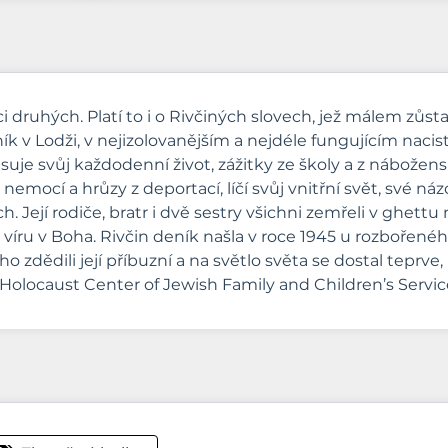
rdci druhých. Platí to i o Rivčiných slovech, jež málem zů
eník v Lodži, v nejizolovanějším a nejdéle fungujícím na
je svůj každodenní život, zážitky ze školy a z nábožens
nemocí a hrůzy z deportací, líčí svůj vnitřní svět, své ná
ch. Její rodiče, bratr i dvě sestry všichni zemřeli v ghet
a víru v Boha. Rivčin deník našla v roce 1945 u rozboře
o zdědili její příbuzní a na světlo světa se dostal teprve,
Holocaust Center of Jewish Family and Children’s Servic