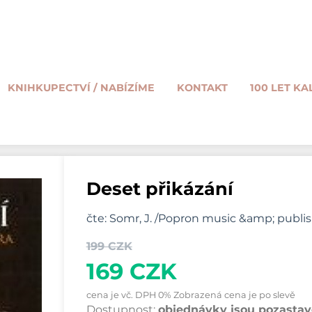
KNIHKUPECTVÍ / NABÍZÍME
KONTAKT
100 LET KA
Deset přikázání
čte: Somr, J. /Popron music &amp; publish
199 CZK
169 CZK
cena je vč. DPH 0% Zobrazená cena je po slevě
Dostupnost:
objednávky jsou pozastave