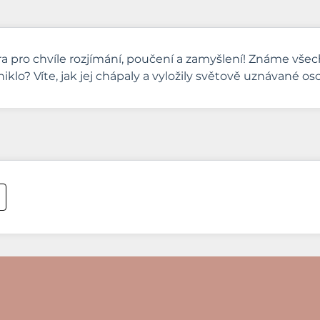
a pro chvíle rozjímání, poučení a zamyšlení! Známe vše
klo? Víte, jak jej chápaly a vyložily světově uznávané os