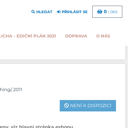
0
HLEDAT
PŘIHLÁSIT SE
| 0KS
LICHA – EDIČNÍ PLÁN 2021
DOPRAVA
O NÁS
ing/, 2011
NENÍ K DISPOZICI
ny, viz hlavní stránka eshopu