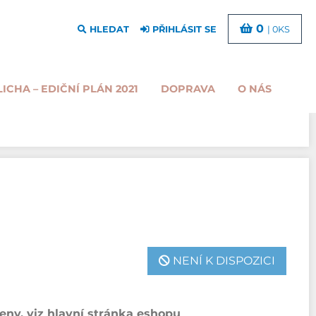
0
HLEDAT
PŘIHLÁSIT SE
| 0KS
LICHA – EDIČNÍ PLÁN 2021
DOPRAVA
O NÁS
NENÍ K DISPOZICI
ny, viz hlavní stránka eshopu