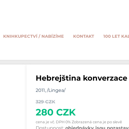
KNIHKUPECTVÍ / NABÍZÍME
KONTAKT
100 LET KA
Hebrejština konverzace
2011, /Lingea/
329 CZK
280 CZK
cena je vč. DPH 0% Zobrazená cena je po slevě
Dostupnost:
objednávky jsou pozastave