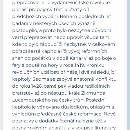
přepracovaného vydání Husitské revoluce
přináší propojený třetí a čtvrtý díl
předchozích vydání. Během posledních let
bádání v některých úsecích výrazně
postoupilo, a proto bylo nezbytné původní
verzi přepracovat nebo upravit všude tam,
kde to bylo žádoucí či nezbytné. V celkovém
pořadí šestá kapitola líčí vývoj reformních
snah od počátků v době Karla IV. až po boje o
fary a poutě na hory v roce 1419. Kroniku
revolučních událostí přinášejí dvě následující
kapitoly. Sedmá se zabývá anatomií konfliktu
do roku 1426, osmá pak vládou radikálních
bratrstev až do nástupu krále Zikmunda
Lucemburského na český trůn. Poslední
kapitola je věnována důsledkům, ohlasům a
výhledům předčasné české reformace. Nové
poznatky a dodatky čtenář nalezne též v
poznámkovém aparátu a v soupise literatury