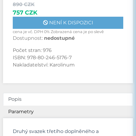
890 CZK
757 CZK
NENÍ K DISPOZICI
cena je vč. DPH 0% Zobrazená cena je po slevě
Dostupnost:
nedostupné
Počet stran:
976
ISBN:
978-80-246-5176-7
Nakladatelství:
Karolinum
Popis
Parametry
Druhý svazek třetího doplněného a