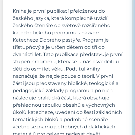
Kniha je první publikací přeloženou do
českého jazyka, která komplexně uvádí
českého čtenáře do světově rozšířeného
katechetického programu s názvem
Katecheze Dobrého pastýře. Program je
třístupňový a je určen dětem od tří do
dvanácti let. Tato publikace představuje první
stupeň programu, který se u nás osvědčil i u
dětí do osmi let věku. Podtitul knihy
naznačuje, že nejde pouze o teorii. V první
části jsou představeny biblické, teologické a
pedagogické základy programu a po nich
následuje praktická část, která obsahuje
přehlednou tabulku obsahů a výchovných
úkolů katecheze, uvedení do šesti základních
tematických bloků a podrobné scénáře
včetně seznamu potřebných didaktických
materiálů pro celkem padesát devět