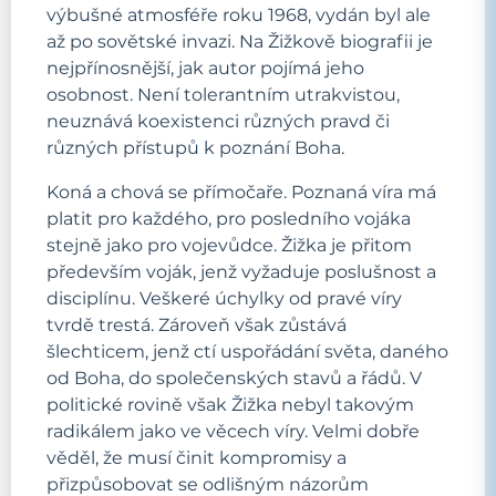
výbušné atmosféře roku 1968, vydán byl ale
až po sovětské invazi. Na Žižkově biografii je
nejpřínosnější, jak autor pojímá jeho
osobnost. Není tolerantním utrakvistou,
neuznává koexistenci různých pravd či
různých přístupů k poznání Boha.
Koná a chová se přímočaře. Poznaná víra má
platit pro každého, pro posledního vojáka
stejně jako pro vojevůdce. Žižka je přitom
především voják, jenž vyžaduje poslušnost a
disciplínu. Veškeré úchylky od pravé víry
tvrdě trestá. Zároveň však zůstává
šlechticem, jenž ctí uspořádání světa, daného
od Boha, do společenských stavů a řádů. V
politické rovině však Žižka nebyl takovým
radikálem jako ve věcech víry. Velmi dobře
věděl, že musí činit kompromisy a
přizpůsobovat se odlišným názorům