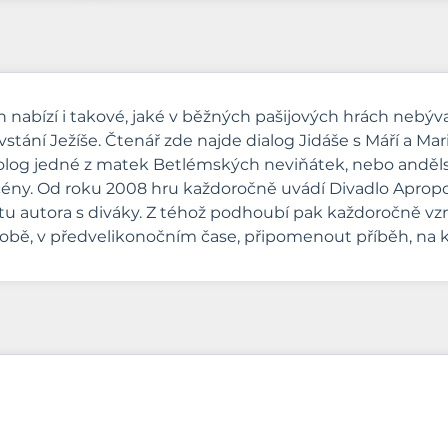
 nabízí i takové, jaké v běžných pašijových hrách nebývaj
ání Ježíše. Čtenář zde najde dialog Jidáše s Máří a Marií
nolog jedné z matek Betlémských neviňátek, nebo andělsk
cény. Od roku 2008 hru každoročně uvádí Divadlo Apropo
u autora s diváky. Z téhož podhoubí pak každoročně vzni
obě, v předvelikonočním čase, připomenout příběh, na kt