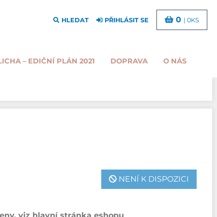
0
HLEDAT
PŘIHLÁSIT SE
| 0KS
LICHA – EDIČNÍ PLÁN 2021
DOPRAVA
O NÁS
NENÍ K DISPOZICI
ny, viz hlavní stránka eshopu