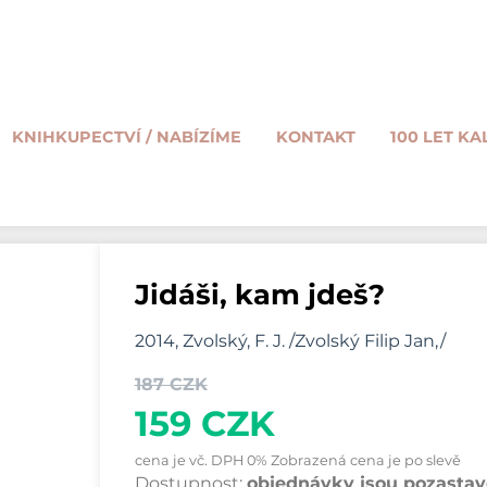
KNIHKUPECTVÍ / NABÍZÍME
KONTAKT
100 LET KA
Jidáši, kam jdeš?
2014, Zvolský, F. J. /Zvolský Filip Jan,/
187 CZK
159 CZK
cena je vč. DPH 0% Zobrazená cena je po slevě
Dostupnost:
objednávky jsou pozastave