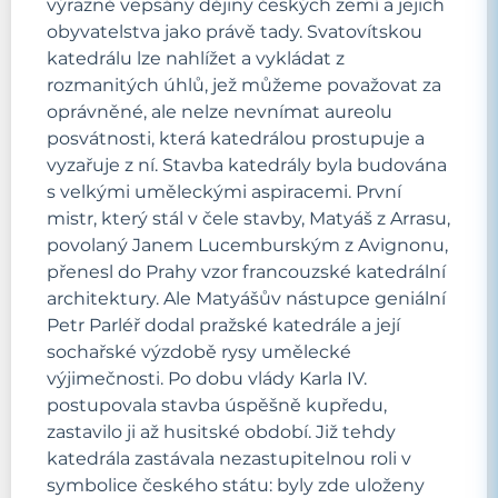
výrazně vepsány dějiny českých zemí a jejich
obyvatelstva jako právě tady. Svatovítskou
katedrálu lze nahlížet a vykládat z
rozmanitých úhlů, jež můžeme považovat za
oprávněné, ale nelze nevnímat aureolu
posvátnosti, která katedrálou prostupuje a
vyzařuje z ní. Stavba katedrály byla budována
s velkými uměleckými aspiracemi. První
mistr, který stál v čele stavby, Matyáš z Arrasu,
povolaný Janem Lucemburským z Avignonu,
přenesl do Prahy vzor francouzské katedrální
architektury. Ale Matyášův nástupce geniální
Petr Parléř dodal pražské katedrále a její
sochařské výzdobě rysy umělecké
výjimečnosti. Po dobu vlády Karla IV.
postupovala stavba úspěšně kupředu,
zastavilo ji až husitské období. Již tehdy
katedrála zastávala nezastupitelnou roli v
symbolice českého státu: byly zde uloženy