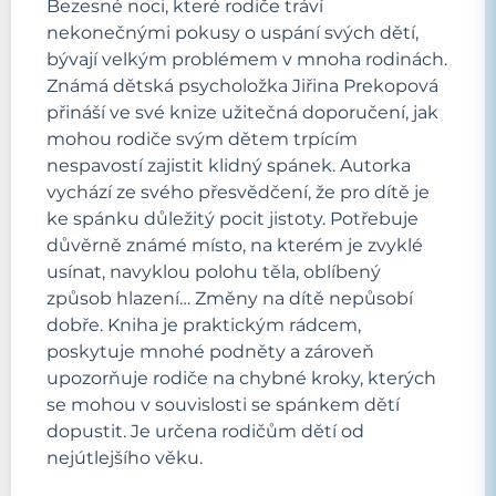
Bezesné noci, které rodiče tráví
nekonečnými pokusy o uspání svých dětí,
bývají velkým problémem v mnoha rodinách.
Známá dětská psycholožka Jiřina Prekopová
přináší ve své knize užitečná doporučení, jak
mohou rodiče svým dětem trpícím
nespavostí zajistit klidný spánek. Autorka
vychází ze svého přesvědčení, že pro dítě je
ke spánku důležitý pocit jistoty. Potřebuje
důvěrně známé místo, na kterém je zvyklé
usínat, navyklou polohu těla, oblíbený
způsob hlazení… Změny na dítě nepůsobí
dobře. Kniha je praktickým rádcem,
poskytuje mnohé podněty a zároveň
upozorňuje rodiče na chybné kroky, kterých
se mohou v souvislosti se spánkem dětí
dopustit. Je určena rodičům dětí od
nejútlejšího věku.