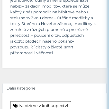
jednotlivce, rodiny a menší společenství
nabízí:– základní modlitby, které se může
každý z nás pomodlit na hřbitově nebo u
stolu se svíčkou doma;– útěšné modlitby a
texty Starého a Nového zákona;– modlitby za
zemřelé z různých pramenů a pro různé
příležitosti;– poučení o tzv. odpustcích
jakožto plodech našeho pokání;–
povzbuzující citáty o životě, smrti,
přítomnosti i věčnosti.
Další kategorie
Nabízíme v knihkupectví