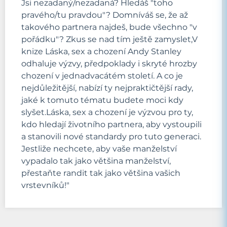
Jsi nezadaný/nezadaná? Hledáš "toho
pravého/tu pravdou"? Domníváš se, že až
takového partnera najdeš, bude všechno "v
pořádku"? Zkus se nad tím ještě zamyslet,V
knize Láska, sex a chození Andy Stanley
odhaluje výzvy, předpoklady i skryté hrozby
chození v jednadvacátém století. A co je
nejdůležitější, nabízí ty nejpraktičtější rady,
jaké k tomuto tématu budete moci kdy
slyšet.Láska, sex a chození je výzvou pro ty,
kdo hledají životního partnera, aby vystoupili
a stanovili nové standardy pro tuto generaci.
Jestliže nechcete, aby vaše manželství
vypadalo tak jako většina manželství,
přestaňte randit tak jako většina vašich
vrstevníků!"