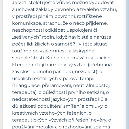
Je v 21. století ještě vůbec možné vybudovat
a uchovat základy pevného a trvalého vztahu,
v prostředí plném povrchní, roztříštěné
komunikace, strachu, že o něco přijdeme,
neschopnosti odkládat uspokojení či
„sešívaných“ rodin, když navíc stále narůstá
počet lidí žijících o samotě? I v této situaci
toužíme po vzájemnosti a láskyplné
sounáležitosti. Kniha pojednává o situacích,
které ohrožují harmonický vztah (přehnaná
závislost jednoho partnera, nezralost), o
úskalích řešitelných v párové terapii
(triangulace, přerámování, neutrální postoj
terapeuta), o důležitosti prvního setkání, o
nedostatečnosti jazykových prostředků a
důležitosti odpuštění, smíření a omluvy, o
kreativních vztahových řešeních, o
terapeutických výzvách při řešení nevěry, o
používání metafor a o rozhodování, zda má