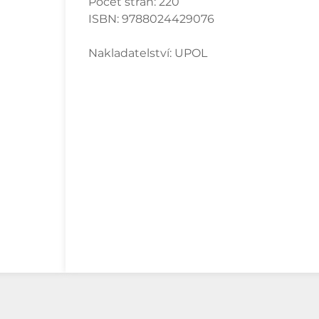
Počet stran:
220
ISBN:
9788024429076
Nakladatelství:
UPOL