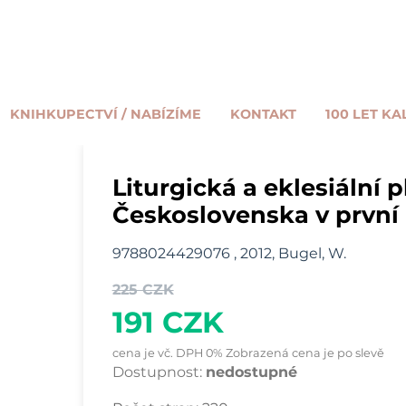
KNIHKUPECTVÍ / NABÍZÍME
KONTAKT
100 LET KA
Liturgická a eklesiální 
Československa v první p
9788024429076 , 2012, Bugel, W.
225 CZK
191 CZK
cena je vč. DPH 0% Zobrazená cena je po slevě
Dostupnost:
nedostupné