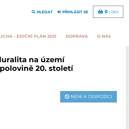
0
HLEDAT
PŘIHLÁSIT SE
| 0KS
LICHA – EDIČNÍ PLÁN 2021
DOPRAVA
O NÁS
pluralita na území
olovině 20. století
NENÍ K DISPOZICI