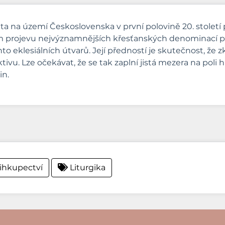
alita na území Československa v první polovině 20. stole
m projevu nejvýznamnějších křesťanských denominací p
ěchto eklesiálních útvarů. Její předností je skutečnost, 
ivu. Lze očekávat, že se tak zaplní jistá mezera na poli 
in.
ihkupectví
Liturgika