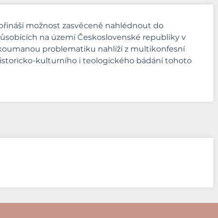
tí přináší možnost zasvěceně nahlédnout do
ůsobících na území Československé republiky v
že zkoumanou problematiku nahlíží z multikonfesní
historicko-kulturního i teologického bádání tohoto