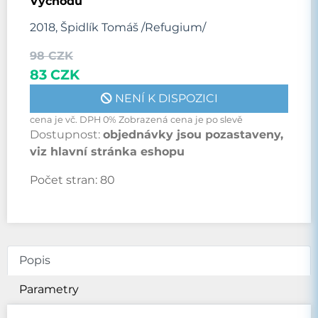
Východu
2018, Špidlík Tomáš /Refugium/
98 CZK
83 CZK
NENÍ K DISPOZICI
cena je vč. DPH 0% Zobrazená cena je po slevě
Dostupnost:
objednávky jsou pozastaveny,
viz hlavní stránka eshopu
Počet stran:
80
Popis
Parametry