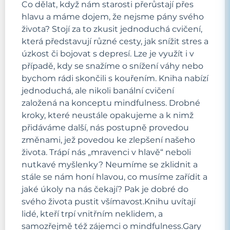
Co dělat, když nám starosti přerůstají přes
hlavu a máme dojem, že nejsme pány svého
života? Stojí za to zkusit jednoduchá cvičení,
která představují různé cesty, jak snížit stres a
úzkost či bojovat s depresí. Lze je využít i v
případě, kdy se snažíme o snížení váhy nebo
bychom rádi skončili s kouřením. Kniha nabízí
jednoduchá, ale nikoli banální cvičení
založená na konceptu mindfulness. Drobné
kroky, které neustále opakujeme a k nimž
přidáváme další, nás postupně provedou
změnami, jež povedou ke zlepšení našeho
života. Trápí nás „mravenci v hlavě“ neboli
nutkavé myšlenky? Neumíme se zklidnit a
stále se nám honí hlavou, co musíme zařídit a
jaké úkoly na nás čekají? Pak je dobré do
svého života pustit všímavost.Knihu uvítají
lidé, kteří trpí vnitřním neklidem, a
samozřejmě též zájemci o mindfulness.Gary