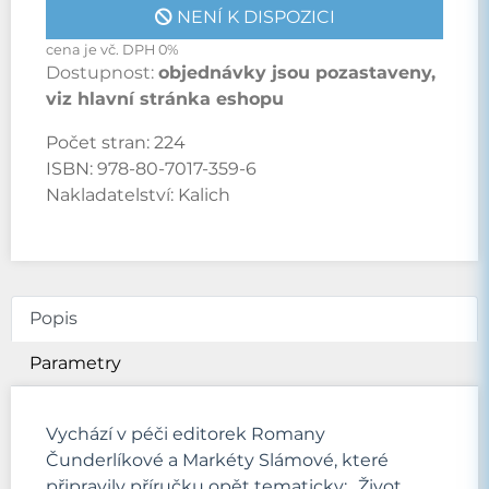
NENÍ K DISPOZICI
cena je vč. DPH 0%
Dostupnost:
objednávky jsou pozastaveny,
viz hlavní stránka eshopu
Počet stran:
224
ISBN:
978-80-7017-359-6
Nakladatelství:
Kalich
Popis
Parametry
Vychází v péči editorek Romany
Čunderlíkové a Markéty Slámové, které
připravily příručku opět tematicky: „Život