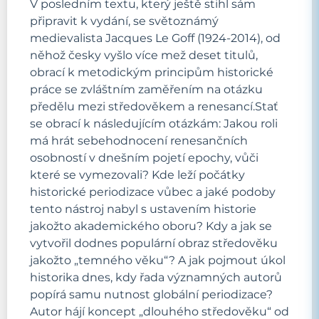
V posledním textu, který ještě stihl sám
připravit k vydání, se světoznámý
medievalista Jacques Le Goff (1924-2014), od
něhož česky vyšlo více mež deset titulů,
obrací k metodickým principům historické
práce se zvláštním zaměřením na otázku
předělu mezi středověkem a renesancí.Stať
se obrací k následujícím otázkám: Jakou roli
má hrát sebehodnocení renesančních
osobností v dnešním pojetí epochy, vůči
které se vymezovali? Kde leží počátky
historické periodizace vůbec a jaké podoby
tento nástroj nabyl s ustavením historie
jakožto akademického oboru? Kdy a jak se
vytvořil dodnes populární obraz středověku
jakožto „temného věku“? A jak pojmout úkol
historika dnes, kdy řada významných autorů
popírá samu nutnost globální periodizace?
Autor hájí koncept „dlouhého středověku“ od