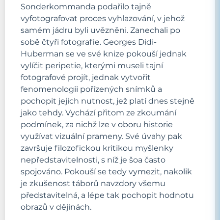
Sonderkommanda podařilo tajně
vyfotografovat proces vyhlazování, v jehož
samém jádru byli uvězněni. Zanechali po
sobě čtyři fotografie. Georges Didi-
Huberman se ve své knize pokouší jednak
vylíčit peripetie, kterými museli tajní
fotografové projít, jednak vytvořit
fenomenologii pořízených snímků a
pochopit jejich nutnost, jež platí dnes stejně
jako tehdy. Vychází přitom ze zkoumání
podmínek, za nichž lze v oboru historie
využívat vizuální prameny. Své úvahy pak
završuje filozofickou kritikou myšlenky
nepředstavitelnosti, s níž je šoa často
spojováno. Pokouší se tedy vymezit, nakolik
je zkušenost táborů navzdory všemu
představitelná, a lépe tak pochopit hodnotu
obrazů v dějinách.