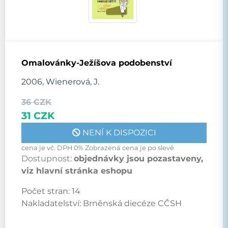
Omalovánky-Ježíšova podobenství
2006, Wienerová, J.
36 CZK
31 CZK
NENÍ K DISPOZICI
cena je vč. DPH 0% Zobrazená cena je po slevě
Dostupnost:
objednávky jsou pozastaveny,
viz hlavní stránka eshopu
Počet stran:
14
Nakladatelství:
Brněnská diecéze CČSH